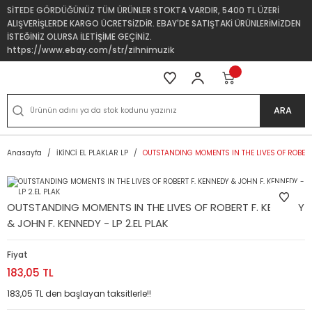
SİTEDE GÖRDÜĞÜNÜZ TÜM ÜRÜNLER STOKTA VARDIR, 5400 TL ÜZERİ
ALIŞVERİŞLERDE KARGO ÜCRETSİZDİR. EBAY'DE SATIŞTAKİ ÜRÜNLERİMİZDEN
İSTEĞİNİZ OLURSA İLETİŞİME GEÇİNİZ.
https://www.ebay.com/str/zihnimuzik
ARA
Anasayfa
İKİNCİ EL PLAKLAR LP
OUTSTANDING MOMENTS IN THE LIVES OF ROBERT F
OUTSTANDING MOMENTS IN THE LIVES OF ROBERT F. KENNEDY
& JOHN F. KENNEDY - LP 2.EL PLAK
Fiyat
183,05 TL
183,05 TL den başlayan taksitlerle!!