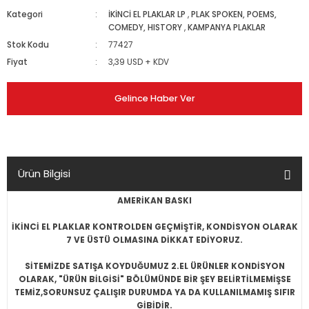
Kategori
İKİNCİ EL PLAKLAR LP
,
PLAK SPOKEN, POEMS,
COMEDY, HISTORY
,
KAMPANYA PLAKLAR
Stok Kodu
77427
Fiyat
3,39 USD + KDV
Gelince Haber Ver
Ürün Bilgisi
AMERİKAN BASKI
İKİNCİ EL PLAKLAR KONTROLDEN GEÇMİŞTİR, KONDİSYON OLARAK
7 VE ÜSTÜ OLMASINA DİKKAT EDİYORUZ.
SİTEMİZDE SATIŞA KOYDUĞUMUZ 2.EL ÜRÜNLER KONDİSYON
OLARAK, "ÜRÜN BİLGİSİ" BÖLÜMÜNDE BİR ŞEY BELİRTİLMEMİŞSE
TEMİZ,SORUNSUZ ÇALIŞIR DURUMDA YA DA KULLANILMAMIŞ SIFIR
GİBİDİR.