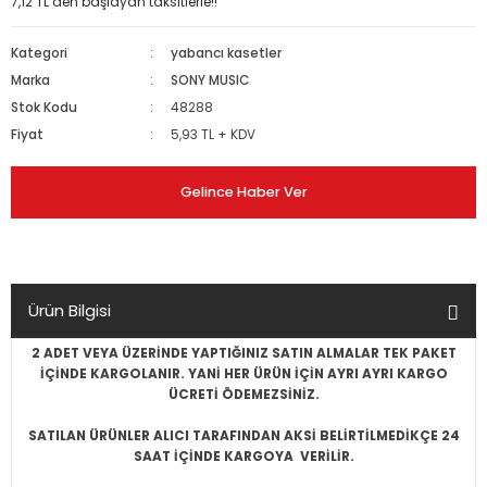
7,12 TL den başlayan taksitlerle!!
Kategori
yabancı kasetler
Marka
SONY MUSIC
Stok Kodu
48288
Fiyat
5,93 TL + KDV
Gelince Haber Ver
Ürün Bilgisi
2 ADET VEYA ÜZERİNDE YAPTIĞINIZ SATIN ALMALAR TEK PAKET
İÇİNDE KARGOLANIR. YANİ HER ÜRÜN İÇİN AYRI AYRI KARGO
ÜCRETİ ÖDEMEZSİNİZ.
SATILAN ÜRÜNLER ALICI TARAFINDAN AKSİ BELİRTİLMEDİKÇE 24
SAAT İÇİNDE KARGOYA VERİLİR.