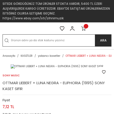
SİTEDE GÖRDÜĞÜNÜZ TÜM ÜRÜNLER STOKTA VARDIR, 5400 TL ÜZERİ
ALIŞVERİŞLERDE KARGO ÜCRETSİZDİR. EBAY'DE SATIŞTAKİ ÜRÜNLERİMİZDEN
İSTEĞİNİZ OLURSA İLETİŞİME GEÇİNİZ.
https://www.ebay.com/str/zihnimuzik
ARA
Anasayfa
KASETLER
yabancı kasetler
OTTMAR LIEBERT + LUNA NEGRA - EUP
SONY MUSIC
OTTMAR LIEBERT + LUNA NEGRA - EUPHORIA (1995) SONY
KASET SIFIR
Fiyat
7,12 TL