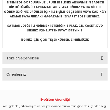
SİTEMİZDE GÖRDÜĞÜNÜZ ÜRÜNLER ELDEKİ ARŞİVİMİZİN SADECE
BİR BÖLÜMÜNÜ KAPSAMAKTADIR. ARADIĞINIZ YA DA SİTEDE
GÖREMEDİĞİNİZ ÜRÜNLER İÇİN İLETİŞİME GEÇEBİLİR VEYA KADIKÖY
AKMAR PASAJINDAKİ MAĞAZAMIZI ZİYARET EDEBİLİRSİNİZ.
SATMAK , DEĞERLENDİRMEK İSTEDİĞİNİZ PLAK, CD, KASET, DVD
LERİNİZ İÇİN LÜTFEN FİYAT İSTEYİNİZ.
İLGİNİZ İÇİN ÇOK TEŞEKKÜRLER. ZİHNİMÜZİK
Taksit Seçenekleri
Önerileriniz
Bu ürünün fiyat bilgisi, resim, ürün açıklamalarında ve diğer
konularda yetersiz gördüğünüz noktaları öneri formunu
kullanarak tarafımıza iletebilirsiniz.
Görüş ve önerileriniz için teşekkür ederiz.
E-bülten Aboneliği
Yeni gelenler, erken erişim ve her şey yolunda olup olmadığına dair içeriden bilgi.