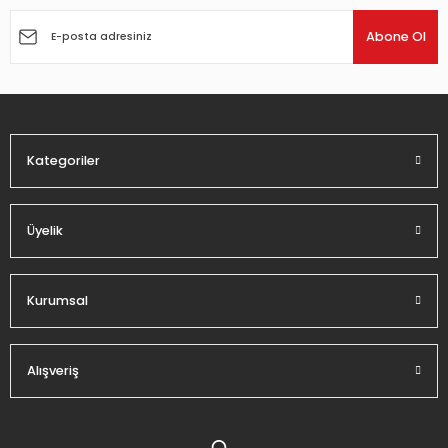
Ürün resmi kalitesiz, bozuk veya görüntülenemiyor.
Ürün açıklamasında eksik bilgiler bulunuyor.
Abone Ol
Ürün bilgilerinde hatalar bulunuyor.
Ürün fiyatı diğer sitelerden daha pahalı.
Bu ürüne benzer farklı alternatifler olmalı.
Kategoriler
Üyelik
Gönder
Kurumsal
Alışveriş