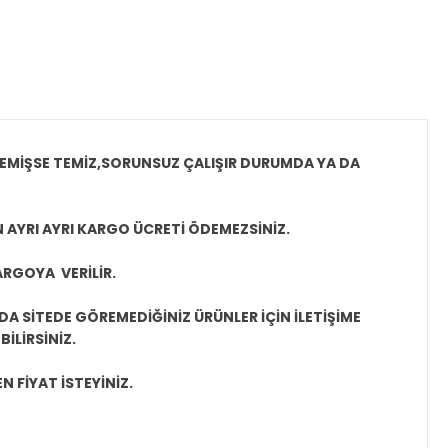
MEMİŞSE TEMİZ,SORUNSUZ ÇALIŞIR DURUMDA YA DA
N AYRI AYRI KARGO ÜCRETİ ÖDEMEZSİNİZ.
ARGOYA VERİLİR.
A SİTEDE GÖREMEDİĞİNİZ ÜRÜNLER İÇİN İLETİŞİME
İLİRSİNİZ.
N FİYAT İSTEYİNİZ.