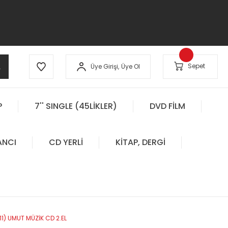
A
Sepet
Üye Girişi,
Üye Ol
P
7'' SINGLE (45LİKLER)
DVD FİLM
ANCI
CD YERLİ
KİTAP, DERGİ
11) UMUT MÜZİK CD 2.EL