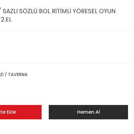
/ SAZLI SÖZLÜ BOL RİTİMLİ YÖRESEL OYUN
2.EL
Zİ / TAVERNA
te Ekle
Hemen Al