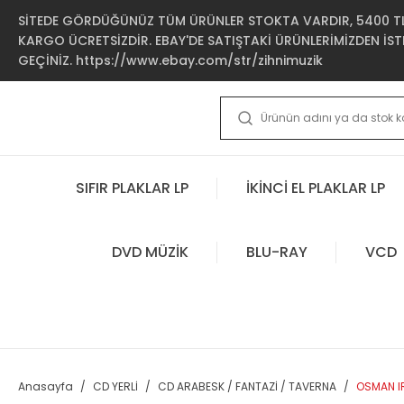
SİTEDE GÖRDÜĞÜNÜZ TÜM ÜRÜNLER STOKTA VARDIR, 5400 TL 
KARGO ÜCRETSİZDİR. EBAY'DE SATIŞTAKİ ÜRÜNLERİMİZDEN İSTE
GEÇİNİZ. https://www.ebay.com/str/zihnimuzik
SIFIR PLAKLAR LP
İKİNCİ EL PLAKLAR LP
DVD MÜZİK
BLU-RAY
VCD
Anasayfa
CD YERLİ
CD ARABESK / FANTAZİ / TAVERNA
OSMAN IR