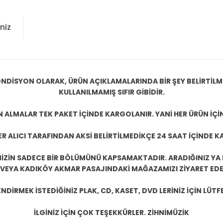
niz
NDİSYON OLARAK, ÜRÜN AÇIKLAMALARINDA BİR ŞEY BELİRTİL
KULLANILMAMIŞ SIFIR GİBİDİR.
N ALMALAR TEK PAKET İÇİNDE KARGOLANIR. YANİ HER ÜRÜN İÇİ
R ALICI TARAFINDAN AKSİ BELİRTİLMEDİKÇE 24 SAAT İÇİNDE K
ZİN SADECE BİR BÖLÜMÜNÜ KAPSAMAKTADIR. ARADIĞINIZ YA D
 VEYA KADIKÖY AKMAR PASAJINDAKİ MAĞAZAMIZI ZİYARET EDEB
DİRMEK İSTEDİĞİNİZ PLAK, CD, KASET, DVD LERİNİZ İÇİN LÜTFE
İLGİNİZ İÇİN ÇOK TEŞEKKÜRLER. ZİHNİMÜZİK