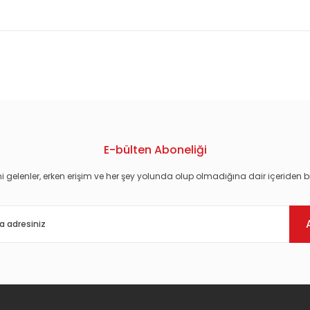
konularda yetersiz gördüğünüz noktaları öneri formunu kullanarak tarafım
E-bülten Aboneliği
i gelenler, erken erişim ve her şey yolunda olup olmadığına dair içeriden bi
Gönder