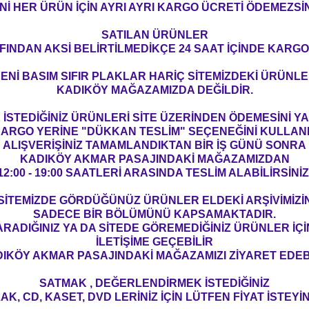
Nİ HER ÜRÜN İÇİN AYRI AYRI KARGO ÜCRETİ ÖDEMEZSİN
SATILAN ÜRÜNLER
FINDAN AKSİ BELİRTİLMEDİKÇE 24 SAAT İÇİNDE KARGO
ENİ BASIM SIFIR PLAKLAR HARİÇ SİTEMİZDEKİ ÜRÜNL
KADIKÖY MAĞAZAMIZDA DEĞİLDİR.
İSTEDİĞİNİZ ÜRÜNLERİ SİTE ÜZERİNDEN ÖDEMESİNİ 
ARGO YERİNE "DÜKKAN TESLİM" SEÇENEĞİNİ KULLAN
ALIŞVERİŞİNİZ TAMAMLANDIKTAN BİR İŞ GÜNÜ SONRA
KADIKÖY AKMAR PASAJINDAKİ MAĞAZAMIZDAN
12:00 - 19:00 SAATLERİ ARASINDA TESLİM ALABİLİRSİNİZ
SİTEMİZDE GÖRDÜĞÜNÜZ ÜRÜNLER ELDEKİ ARŞİVİMİZİ
SADECE BİR BÖLÜMÜNÜ KAPSAMAKTADIR.
ARADIĞINIZ YA DA SİTEDE GÖREMEDİĞİNİZ ÜRÜNLER İÇİ
İLETİŞİME GEÇEBİLİR
IKÖY AKMAR PASAJINDAKİ MAĞAZAMIZI ZİYARET EDEBİ
SATMAK , DEĞERLENDİRMEK İSTEDİĞİNİZ
AK, CD, KASET, DVD LERİNİZ İÇİN LÜTFEN FİYAT İSTEYİN