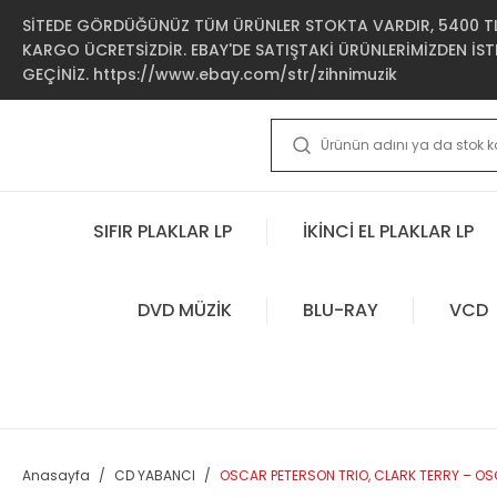
SİTEDE GÖRDÜĞÜNÜZ TÜM ÜRÜNLER STOKTA VARDIR, 5400 TL 
KARGO ÜCRETSİZDİR. EBAY'DE SATIŞTAKİ ÜRÜNLERİMİZDEN İSTE
GEÇİNİZ. https://www.ebay.com/str/zihnimuzik
SIFIR PLAKLAR LP
İKİNCİ EL PLAKLAR LP
DVD MÜZİK
BLU-RAY
VCD
Anasayfa
CD YABANCI
OSCAR PETERSON TRIO, CLARK TERRY – OSC