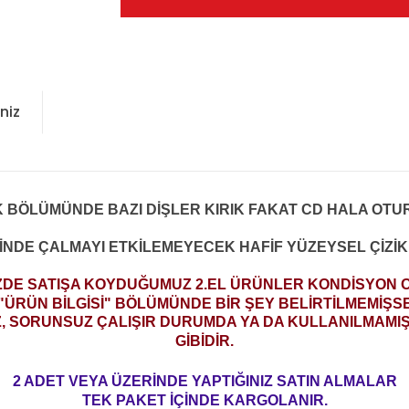
niz
 BÖLÜMÜNDE BAZI DİŞLER KIRIK FAKAT CD HALA OTU
İNDE ÇALMAYI ETKİLEMEYECEK HAFİF YÜZEYSEL ÇİZİK
ZDE SATIŞA KOYDUĞUMUZ 2.EL ÜRÜNLER KONDİSYON
"ÜRÜN BİLGİSİ" BÖLÜMÜNDE BİR ŞEY BELİRTİLMEMİŞS
Z, SORUNSUZ ÇALIŞIR DURUMDA YA DA KULLANILMAMIŞ 
GİBİDİR.
2 ADET VEYA ÜZERİNDE YAPTIĞINIZ SATIN ALMALAR
TEK PAKET İÇİNDE KARGOLANIR.