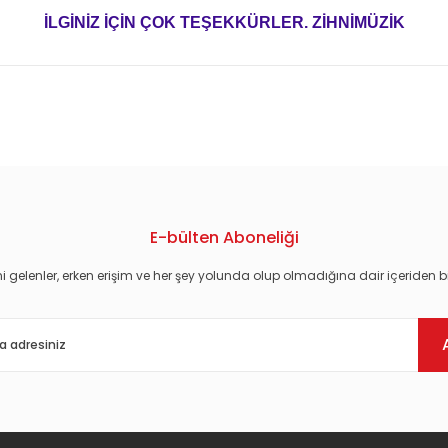
İLGİNİZ İÇİN ÇOK TEŞEKKÜRLER. ZİHNİMÜZİK
konularda yetersiz gördüğünüz noktaları öneri formunu kullanarak tarafım
E-bülten Aboneliği
i gelenler, erken erişim ve her şey yolunda olup olmadığına dair içeriden bi