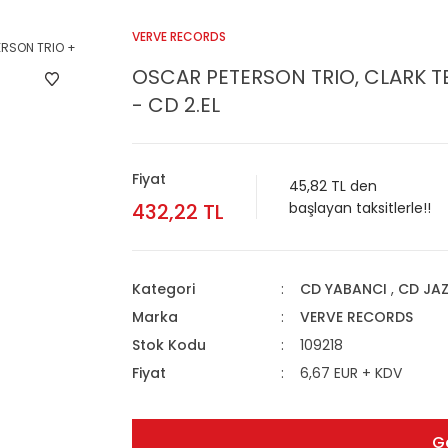
VERVE RECORDS
OSCAR PETERSON TRIO, CLARK T
- CD 2.EL
Fiyat
45,82 TL den
432,22 TL
başlayan taksitlerle!!
Kategori
CD YABANCI
,
CD JA
Marka
VERVE RECORDS
Stok Kodu
109218
Fiyat
6,67 EUR + KDV
G