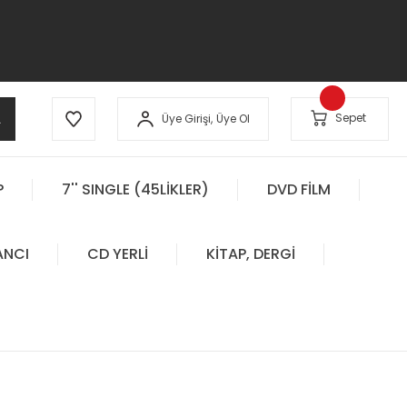
A
Sepet
Üye Girişi,
Üye Ol
P
7'' SINGLE (45LİKLER)
DVD FİLM
ANCI
CD YERLİ
KİTAP, DERGİ