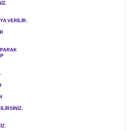
İZ.
YA VERİLİR.
ER
YAPARAK
IP
.
N
N
LİRSİNİZ.
İZ.