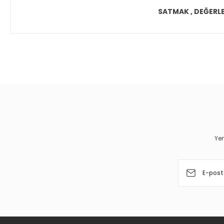
SATMAK , DEĞERLEN
Bu ürünün fiyat bilgisi, resim, ürün açıklamalarında ve diğer 
Görüş ve önerileriniz için teşekkür ederiz.
Ürün resmi kalitesiz, bozuk veya görüntülenemiyor.
Ürün açıklamasında eksik bilgiler bulunuyor.
Ürün bilgilerinde hatalar bulunuyor.
Yen
Ürün fiyatı diğer sitelerden daha pahalı.
Bu ürüne benzer farklı alternatifler olmalı.