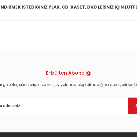
DİRMEK İSTEDİĞİNİZ PLAK, CD, KASET, DVD LERİNİZ İÇİN LÜTFE
konularda yetersiz gördüğünüz noktaları öneri formunu kullanarak tarafım
E-bülten Aboneliği
i gelenler, erken erişim ve her şey yolunda olup olmadığına dair içeriden bi