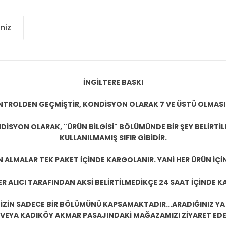
niz
İNGİLTERE BASKI
KONTROLDEN GEÇMİŞTİR, KONDİSYON OLARAK 7 VE ÜSTÜ OLMASI
DİSYON OLARAK, "ÜRÜN BİLGİSİ" BÖLÜMÜNDE BİR ŞEY BELİRTİ
KULLANILMAMIŞ SIFIR GİBİDİR.
N ALMALAR TEK PAKET İÇİNDE KARGOLANIR. YANİ HER ÜRÜN İÇİ
R ALICI TARAFINDAN AKSİ BELİRTİLMEDİKÇE 24 SAAT İÇİNDE K
ZİN SADECE BİR BÖLÜMÜNÜ KAPSAMAKTADIR...ARADIĞINIZ YA D
 VEYA KADIKÖY AKMAR PASAJINDAKİ MAĞAZAMIZI ZİYARET EDEB