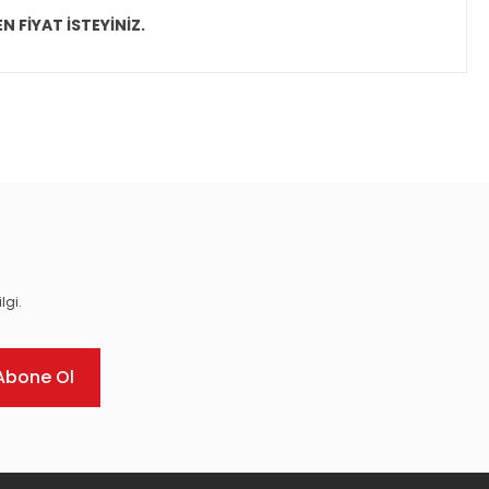
N FİYAT İSTEYİNİZ.
ıza iletebilirsiniz.
lgi.
Abone Ol