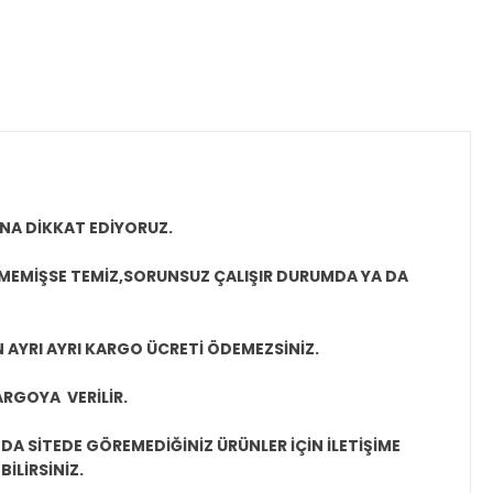
NA DİKKAT EDİYORUZ.
LMEMİŞSE TEMİZ,SORUNSUZ ÇALIŞIR DURUMDA YA DA
N AYRI AYRI KARGO ÜCRETİ ÖDEMEZSİNİZ.
ARGOYA VERİLİR.
A SİTEDE GÖREMEDİĞİNİZ ÜRÜNLER İÇİN İLETİŞİME
İLİRSİNİZ.