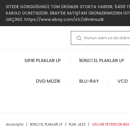
SİTEDE GÖRDÜĞÜNÜZ TÜM ÜRÜNLER STOKTA VARDIR, 5400 TL 
KARGO ÜCRETSİZDİR. EBAY'DE SATIŞTAKİ ÜRÜNLERİMİZDEN İSTE
GEÇİNİZ. https://www.ebay.com/str/zihnimuzik
SIFIR PLAKLAR LP
İKİNCİ EL PLAKLAR LP
DVD MÜZİK
BLU-RAY
VCD
Anasayfa
İKİNCİ EL PLAKLAR LP
PLAK JAZZ
OSCAR PETERSON BIG 6