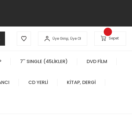
A
Sepet
Üye Girişi,
Üye Ol
P
7'' SINGLE (45LİKLER)
DVD FİLM
ANCI
CD YERLİ
KİTAP, DERGİ