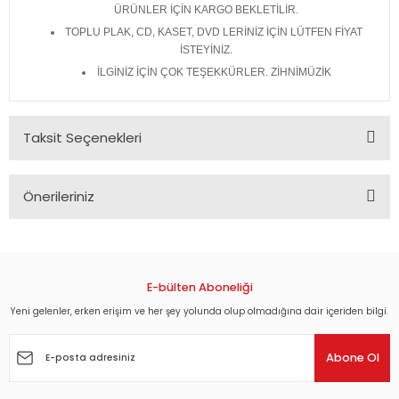
ÜRÜNLER İÇİN KARGO BEKLETİLİR.
TOPLU PLAK, CD, KASET, DVD LERİNİZ İÇİN LÜTFEN FİYAT
İSTEYİNİZ.
İLGİNİZ İÇİN ÇOK TEŞEKKÜRLER. ZİHNİMÜZİK
Taksit Seçenekleri
Önerileriniz
Bu ürünün fiyat bilgisi, resim, ürün açıklamalarında ve diğer
konularda yetersiz gördüğünüz noktaları öneri formunu
kullanarak tarafımıza iletebilirsiniz.
Görüş ve önerileriniz için teşekkür ederiz.
E-bülten Aboneliği
Yeni gelenler, erken erişim ve her şey yolunda olup olmadığına dair içeriden bilgi.
Ürün resmi kalitesiz, bozuk veya görüntülenemiyor.
Ürün açıklamasında eksik bilgiler bulunuyor.
Abone Ol
Ürün bilgilerinde hatalar bulunuyor.