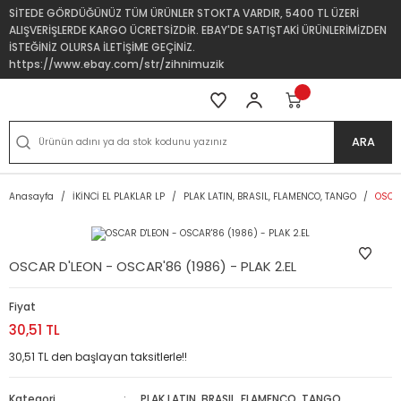
SİTEDE GÖRDÜĞÜNÜZ TÜM ÜRÜNLER STOKTA VARDIR, 5400 TL ÜZERİ
ALIŞVERİŞLERDE KARGO ÜCRETSİZDİR. EBAY'DE SATIŞTAKİ ÜRÜNLERİMİZDEN
İSTEĞİNİZ OLURSA İLETİŞİME GEÇİNİZ.
https://www.ebay.com/str/zihnimuzik
ARA
Anasayfa
İKİNCİ EL PLAKLAR LP
PLAK LATIN, BRASIL, FLAMENCO, TANGO
OSCAR
OSCAR D'LEON - OSCAR'86 (1986) - PLAK 2.EL
Fiyat
30,51 TL
30,51 TL den başlayan taksitlerle!!
Kategori
PLAK LATIN, BRASIL, FLAMENCO, TANGO