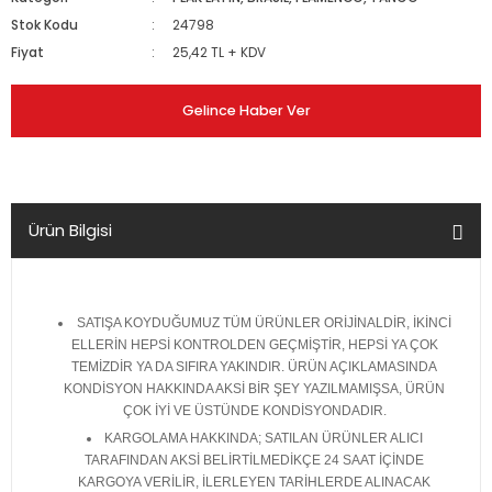
Stok Kodu
24798
Fiyat
25,42 TL + KDV
Gelince Haber Ver
Ürün Bilgisi
SATIŞA KOYDUĞUMUZ TÜM ÜRÜNLER ORİJİNALDİR, İKİNCİ
ELLERİN HEPSİ KONTROLDEN GEÇMİŞTİR, HEPSİ YA ÇOK
TEMİZDİR YA DA SIFIRA YAKINDIR. ÜRÜN AÇIKLAMASINDA
KONDİSYON HAKKINDA AKSİ BİR ŞEY YAZILMAMIŞSA, ÜRÜN
ÇOK İYİ VE ÜSTÜNDE KONDİSYONDADIR.
KARGOLAMA HAKKINDA; SATILAN ÜRÜNLER ALICI
TARAFINDAN AKSİ BELİRTİLMEDİKÇE 24 SAAT İÇİNDE
KARGOYA VERİLİR, İLERLEYEN TARİHLERDE ALINACAK