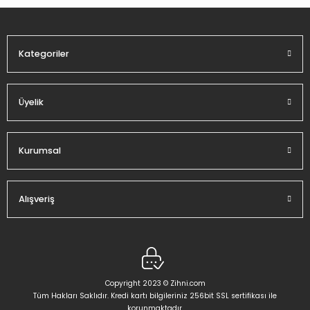
Ürün fiyatı diğer sitelerden daha pahalı.
Bu ürüne benzer farklı alternatifler olmalı.
Kategoriler
Üyelik
Gönder
Kurumsal
Alışveriş
Copyright 2023 © Zihni.com
Tüm Hakları Saklıdır. Kredi kartı bilgileriniz 256bit SSL sertifikası ile
korunmaktadır.