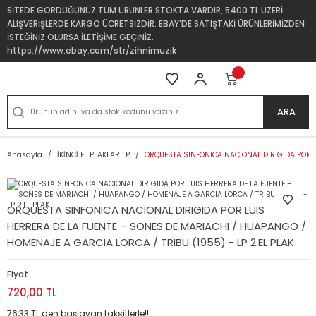
SİTEDE GÖRDÜĞÜNÜZ TÜM ÜRÜNLER STOKTA VARDIR, 5400 TL ÜZERİ
ALIŞVERİŞLERDE KARGO ÜCRETSİZDİR. EBAY'DE SATIŞTAKİ ÜRÜNLERİMİZDEN
İSTEĞİNİZ OLURSA İLETİŞİME GEÇİNİZ.
https://www.ebay.com/str/zihnimuzik
ARA
Anasayfa
İKİNCİ EL PLAKLAR LP
ORQUESTA SINFONICA NACIONAL DIRIGIDA POR LU
ORQUESTA SINFONICA NACIONAL DIRIGIDA POR LUIS
HERRERA DE LA FUENTE – SONES DE MARIACHI / HUAPANGO /
HOMENAJE A GARCIA LORCA / TRIBU (1955) - LP 2.EL PLAK
Fiyat
720,00 TL
76,33 TL den başlayan taksitlerle!!