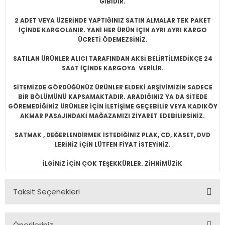
GİBİDİR.
2 ADET VEYA ÜZERİNDE YAPTIĞINIZ SATIN ALMALAR TEK PAKET
İÇİNDE KARGOLANIR. YANİ HER ÜRÜN İÇİN AYRI AYRI KARGO
ÜCRETİ ÖDEMEZSİNİZ.
SATILAN ÜRÜNLER ALICI TARAFINDAN AKSİ BELİRTİLMEDİKÇE 24
SAAT İÇİNDE KARGOYA VERİLİR.
SİTEMİZDE GÖRDÜĞÜNÜZ ÜRÜNLER ELDEKİ ARŞİVİMİZİN SADECE
BİR BÖLÜMÜNÜ KAPSAMAKTADIR. ARADIĞINIZ YA DA SİTEDE
GÖREMEDİĞİNİZ ÜRÜNLER İÇİN İLETİŞİME GEÇEBİLİR VEYA KADIKÖY
AKMAR PASAJINDAKİ MAĞAZAMIZI ZİYARET EDEBİLİRSİNİZ.
SATMAK , DEĞERLENDİRMEK İSTEDİĞİNİZ PLAK, CD, KASET, DVD
LERİNİZ İÇİN LÜTFEN FİYAT İSTEYİNİZ.
İLGİNİZ İÇİN ÇOK TEŞEKKÜRLER. ZİHNİMÜZİK
Taksit Seçenekleri
Önerileriniz