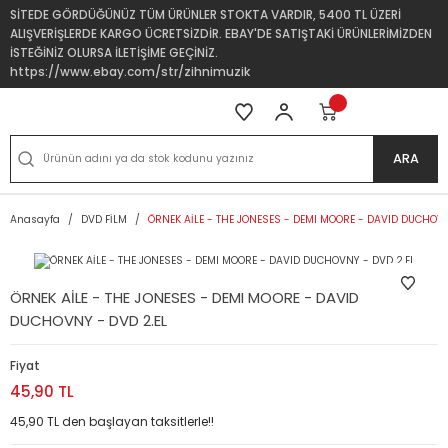
SİTEDE GÖRDÜĞÜNÜZ TÜM ÜRÜNLER STOKTA VARDIR, 5400 TL ÜZERİ
ALIŞVERİŞLERDE KARGO ÜCRETSİZDİR. EBAY'DE SATIŞTAKİ ÜRÜNLERİMİZDEN
İSTEĞİNİZ OLURSA İLETİŞİME GEÇİNİZ.
https://www.ebay.com/str/zihnimuzik
ARA
Anasayfa
DVD FİLM
ÖRNEK AİLE - THE JONESES - DEMI MOORE - DAVID DUCHOVN
ÖRNEK AİLE - THE JONESES - DEMI MOORE - DAVID
DUCHOVNY - DVD 2.EL
Fiyat
45,90 TL
45,90 TL den başlayan taksitlerle!!