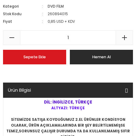
Kategori
DVD FİLM
Stok Kodu
260894015
Fiyat
0,85 USD + KDV
Sepete Ekle
Hemen Al
Ürün Bilgisi
DİL: İNGİLİZCE, TÜRKÇE
ALTYAZI: TÜRKÇE
SİTEMİZDE SATIŞA KOYDUĞUMUZ 2.EL ÜRÜNLER KONDİSYON
OLARAK, ÜRÜN AÇIKLAMALARINDA BİR ŞEY BELİRTİLMEMİŞSE
TEMİZ,SORUNSUZ ÇALIŞIR DURUMDA YA DA KULLANILMAMIŞ SIFIR