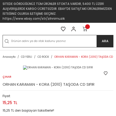
SİTEDE GÖRDÜĞÜNÜZ TÜM ÜRÜNLER STOKTA VARDIR, 5400 TL ÜZERİ
ALIŞVERİŞLERDE KARGO ÜCRETSİZDİR. EBAY'DE SATIŞTAKİ ÜRÜNLERİMİZDEN
İSTEĞİNİZ OLURSA İLETİŞİME GEÇİNİZ.
https://www.ebay.com/str/zihnimuzik
ARA
Anasayfa
CD YERLİ
CD ROCK
ORHAN KARAMAN - KORA (2010) TAŞODA CD SI
ÇINAR
ORHAN KARAMAN - KORA (2010) TAŞODA CD SIFIR
Fiyat
15,25 TL
15,25 TL den başlayan taksitlerle!!