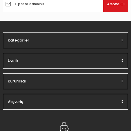
Ürün açıklamasında eksik bilgiler bulunuyor.
Abone Ol
Ürün bilgilerinde hatalar bulunuyor.
Ürün fiyatı diğer sitelerden daha pahalı.
Bu ürüne benzer farklı alternatifler olmalı.
Kategoriler
Üyelik
Gönder
Kurumsal
Alışveriş