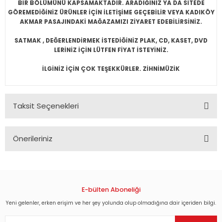
BİR BÖLÜMÜNÜ KAPSAMAKTADIR. ARADIĞINIZ YA DA SİTEDE
GÖREMEDİĞİNİZ ÜRÜNLER İÇİN İLETİŞİME GEÇEBİLİR VEYA KADIKÖY
AKMAR PASAJINDAKİ MAĞAZAMIZI ZİYARET EDEBİLİRSİNİZ.
SATMAK , DEĞERLENDİRMEK İSTEDİĞİNİZ PLAK, CD, KASET, DVD
LERİNİZ İÇİN LÜTFEN FİYAT İSTEYİNİZ.
İLGİNİZ İÇİN ÇOK TEŞEKKÜRLER. ZİHNİMÜZİK
Taksit Seçenekleri
Önerileriniz
Bu ürünün fiyat bilgisi, resim, ürün açıklamalarında ve diğer
konularda yetersiz gördüğünüz noktaları öneri formunu
kullanarak tarafımıza iletebilirsiniz.
Görüş ve önerileriniz için teşekkür ederiz.
E-bülten Aboneliği
Yeni gelenler, erken erişim ve her şey yolunda olup olmadığına dair içeriden bilgi.
Ürün resmi kalitesiz, bozuk veya görüntülenemiyor.