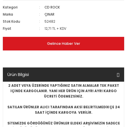
Kategori
CD ROCK
Marka
ÇINAR
Stok Kodu
52482
Fiyat
12,71 TL + KDV
Gelince Haber Ver
Ürün Bilgisi
2 ADET VEYA ÜZERİNDE YAPTIĞINIZ SATIN ALMALAR TEK PAKET
İÇİNDE KARGOLANIR. YANİ HER ÜRÜN İÇİN AYRI AYRI KARGO
ÜCRETİ ÖDEMEZSİNİZ.
SATILAN ÜRÜNLER ALICI TARAFINDAN AKSİ BELİRTİLMEDİKÇE 24
SAAT İÇİNDE KARGOYA VERİLİR.
SİTEMİZDE GÖRDÜĞÜNÜZ ÜRÜNLER ELDEKİ ARŞİVİMİZİN SADECE