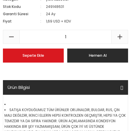
Stok Kodu
249148631
Garanti Süresi
24 Ay
Fiyat
1,69 USD + KDV
Sepete Ekle
Hemen Al
Ürün Bilgisi
SATIŞA KOYDUĞUMUZ TÜM ÜRÜNLER ORİJİNALDİR, BULGAR, RUS, ÇİN
MALI DEĞİLDİR, İKİNCİ ELLERİN HEPSİ KONTROLDEN GEÇMİŞTİR, HEPSİ YA ÇOK
TEMİZDİR YA DA SIFIRA YAKINDIR. ÜRÜN AÇIKLAMASINDA KONDİSYON
HAKKINDA BİR ŞEY YAZMAMIŞSAM, ÜRÜN ÇOK İYİ VE ÜSTÜNDE