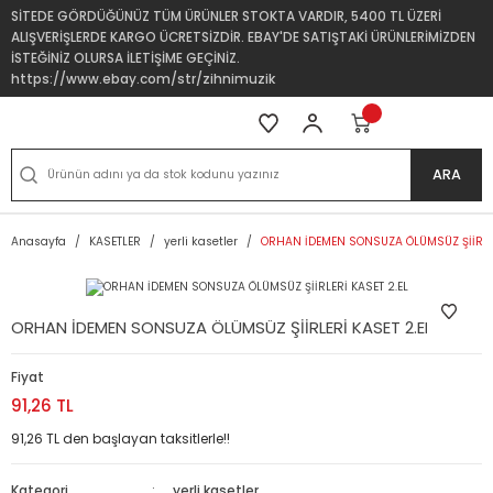
SİTEDE GÖRDÜĞÜNÜZ TÜM ÜRÜNLER STOKTA VARDIR, 5400 TL ÜZERİ
ALIŞVERİŞLERDE KARGO ÜCRETSİZDİR. EBAY'DE SATIŞTAKİ ÜRÜNLERİMİZDEN
İSTEĞİNİZ OLURSA İLETİŞİME GEÇİNİZ.
https://www.ebay.com/str/zihnimuzik
ARA
Anasayfa
KASETLER
yerli kasetler
ORHAN İDEMEN SONSUZA ÖLÜMSÜZ ŞİİRLER
ORHAN İDEMEN SONSUZA ÖLÜMSÜZ ŞİİRLERİ KASET 2.EL
Fiyat
91,26 TL
91,26 TL den başlayan taksitlerle!!
Kategori
yerli kasetler