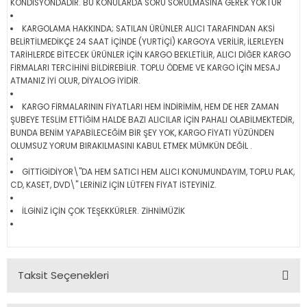
KONDİSYONDADIR. BU KONULARDA SORU SORULMASINA GEREK YOKTUR
KARGOLAMA HAKKINDA; SATILAN ÜRÜNLER ALICI TARAFINDAN AKSİ
BELİRTİLMEDİKÇE 24 SAAT İÇİNDE (YURTİÇİ) KARGOYA VERİLİR, İLERLEYEN
TARİHLERDE BİTECEK ÜRÜNLER İÇİN KARGO BEKLETİLİR, ALICI DİĞER KARGO
FİRMALARI TERCİHİNİ BİLDİREBİLİR. TOPLU ÖDEME VE KARGO İÇİN MESAJ
ATMANIZ İYİ OLUR, DİYALOG İYİDİR.
KARGO FİRMALARININ FİYATLARI HEM İNDİRİMİM, HEM DE HER ZAMAN
ŞUBEYE TESLİM ETTİĞİM HALDE BAZI ALICILAR İÇİN PAHALI OLABİLMEKTEDİR,
BUNDA BENİM YAPABİLECEĞİM BİR ŞEY YOK, KARGO FİYATI YÜZÜNDEN
OLUMSUZ YORUM BIRAKILMASINI KABUL ETMEK MÜMKÜN DEĞİL .
GİTTİGİDİYOR\"DA HEM SATICI HEM ALICI KONUMUNDAYIM, TOPLU PLAK,
CD, KASET, DVD\" LERİNİZ İÇİN LÜTFEN FİYAT İSTEYİNİZ.
İLGİNİZ İÇİN ÇOK TEŞEKKÜRLER. ZİHNİMÜZİK
Taksit Seçenekleri