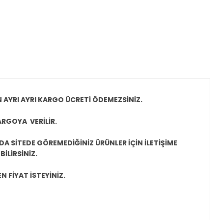
N AYRI AYRI KARGO ÜCRETİ ÖDEMEZSİNİZ.
ARGOYA VERİLİR.
A SİTEDE GÖREMEDİĞİNİZ ÜRÜNLER İÇİN İLETİŞİME
İLİRSİNİZ.
N FİYAT İSTEYİNİZ.