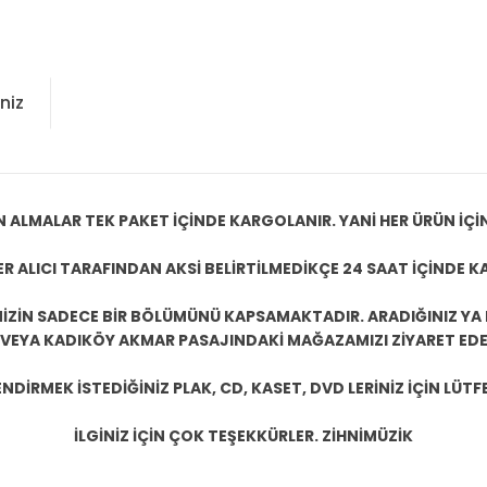
niz
N ALMALAR TEK PAKET İÇİNDE KARGOLANIR. YANİ HER ÜRÜN İÇİ
R ALICI TARAFINDAN AKSİ BELİRTİLMEDİKÇE 24 SAAT İÇİNDE K
ZİN SADECE BİR BÖLÜMÜNÜ KAPSAMAKTADIR. ARADIĞINIZ YA D
 VEYA KADIKÖY AKMAR PASAJINDAKİ MAĞAZAMIZI ZİYARET EDEB
DİRMEK İSTEDİĞİNİZ PLAK, CD, KASET, DVD LERİNİZ İÇİN LÜTFE
İLGİNİZ İÇİN ÇOK TEŞEKKÜRLER. ZİHNİMÜZİK