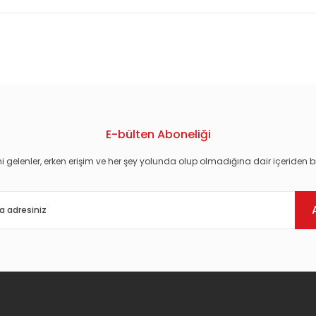
konularda yetersiz gördüğünüz noktaları öneri formunu kullanarak tarafım
E-bülten Aboneliği
i gelenler, erken erişim ve her şey yolunda olup olmadığına dair içeriden bi
Gönder