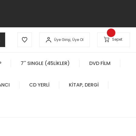
A
Sepet
Üye Girişi,
Üye Ol
P
7'' SINGLE (45LİKLER)
DVD FİLM
ANCI
CD YERLİ
KİTAP, DERGİ