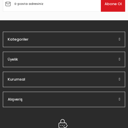
Ürün açıklamasında eksik bilgiler bulunuyor.
Abone Ol
Ürün bilgilerinde hatalar bulunuyor.
Ürün fiyatı diğer sitelerden daha pahalı.
Bu ürüne benzer farklı alternatifler olmalı.
Kategoriler
Üyelik
Gönder
Kurumsal
Alışveriş