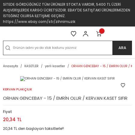
SİTEDE GÖRDÜĞÜNÜZ TÜM ÜRÜNLER STOKTA VARDIR, 5400 TL ÜZERİ
ALIŞVERİŞLERDE KARGO ÜCRETSİZDİR. EBAY'DE SATIŞTAKİ ÜRÜNLERİMİZDEN
İSTEĞİNİZ OLURSA İLETİŞİME GEÇİNİZ.
https://www.ebay.com/str/zihnimuzik
ARA
Anasayfa
KASETLER
yerli kasetler
ORHAN GENCEBAY - 15 / EMRİN OLUR / KE
KERVAN PLAKÇILIK
ORHAN GENCEBAY - 15 / EMRİN OLUR / KERVAN KASET SIFIR
Fiyat
20,34 TL
20,34 TL den başlayan taksitlerle!!