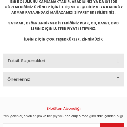
BİR BÖLÜMÜNÜ KAPSAMAKTADIR. ARADIĞINIZ YA DA SİTEDE
GÖREMEDİĞİNİZ ÜRÜNLER İÇİN İLETİŞİME GEÇEBİLİR VEYA KADIKÖY
AKMAR PASAJINDAKİ MAĞAZAMIZI ZİYARET EDEBİLİRSİNİZ.
SATMAK , DEĞERLENDİRMEK İSTEDİĞİNİZ PLAK, CD, KASET, DVD
LERİNİZ İÇİN LÜTFEN FİYAT İSTEYİNİZ.
İLGİNİZ İÇİN ÇOK TEŞEKKÜRLER. ZİHNİMÜZİK
Taksit Seçenekleri
Önerileriniz
Bu ürünün fiyat bilgisi, resim, ürün açıklamalarında ve diğer
konularda yetersiz gördüğünüz noktaları öneri formunu
kullanarak tarafımıza iletebilirsiniz.
Görüş ve önerileriniz için teşekkür ederiz.
E-bülten Aboneliği
Yeni gelenler, erken erişim ve her şey yolunda olup olmadığına dair içeriden bilgi.
Ürün resmi kalitesiz, bozuk veya görüntülenemiyor.