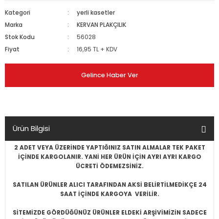
Kategori
yerli kasetler
Marka
KERVAN PLAKÇILIK
Stok Kodu
56028
Fiyat
16,95 TL + KDV
Gelince Haber Ver
Ürün Bilgisi
2 ADET VEYA ÜZERİNDE YAPTIĞINIZ SATIN ALMALAR TEK PAKET
İÇİNDE KARGOLANIR. YANİ HER ÜRÜN İÇİN AYRI AYRI KARGO
ÜCRETİ ÖDEMEZSİNİZ.
SATILAN ÜRÜNLER ALICI TARAFINDAN AKSİ BELİRTİLMEDİKÇE 24
SAAT İÇİNDE KARGOYA VERİLİR.
SİTEMİZDE GÖRDÜĞÜNÜZ ÜRÜNLER ELDEKİ ARŞİVİMİZİN SADECE