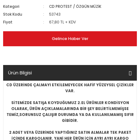
Kategori
CD PROTEST / ÖZGÜN MÜZİK
Stok Kodu
53743
Fiyat
67,80 TL + KDV
Gelince Haber Ver
Ürün Bilgisi
CD ÜZERİNDE ÇALMAYI ETKİLEMEYECEK HAFİF YÜZEYSEL ÇİZİKLER
VAR.
SİTEMİZDE SATIŞA KOYDUĞUMUZ 2.EL ÜRÜNLER KONDİSYON
OLARAK, ÜRÜN AÇIKLAMALARINDA BİR ŞEY BELİRTİLMEMİŞSE
TEMİZ,SORUNSUZ ÇALIŞIR DURUMDA YA DA KULLANILMAMIŞ SIFIR
GİBİDİR.
2 ADET VEYA ÜZERİNDE YAPTIĞINIZ SATIN ALMALAR TEK PAKET
İÇİNDE KARGOLANIR. YANİ HER ÜRÜN İÇİN AYRI AYRI KARGO