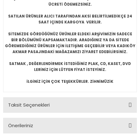
ÜCRETİ ÖDEMEZSİNİZ.
SATILAN ÜRÜNLER ALICI TARAFINDAN AKSİ BELİRTİLMEDİKÇE 24
SAAT İÇİNDE KARGOYA VERİLİR.
SİTEMİZDE GÖRDÜĞÜNÜZ ÜRÜNLER ELDEKİ ARŞİVİMİZİN SADECE
BİR BÖLÜMÜNÜ KAPSAMAKTADIR. ARADIĞINIZ YA DA SİTEDE
GÖREMEDİĞİNİZ ÜRÜNLER İÇİN İLETİŞİME GEÇEBİLİR VEYA KADIKÖY
AKMAR PASAJINDAKİ MAĞAZAMIZI ZİYARET EDEBİLİRSİNİZ.
SATMAK , DEĞERLENDİRMEK İSTEDİĞİNİZ PLAK, CD, KASET, DVD
LERİNİZ İÇİN LÜTFEN FİYAT İSTEYİNİZ.
İLGİNİZ İÇİN ÇOK TEŞEKKÜRLER. ZİHNİMÜZİK
Taksit Seçenekleri
Önerileriniz
Bu ürünün fiyat bilgisi, resim, ürün açıklamalarında ve diğer