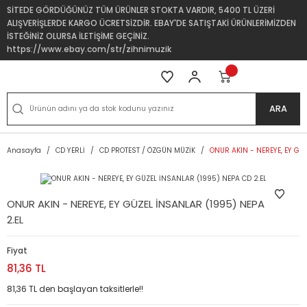
SİTEDE GÖRDÜĞÜNÜZ TÜM ÜRÜNLER STOKTA VARDIR, 5400 TL ÜZERİ
ALIŞVERİŞLERDE KARGO ÜCRETSİZDİR. EBAY'DE SATIŞTAKİ ÜRÜNLERİMİZDEN
İSTEĞİNİZ OLURSA İLETİŞİME GEÇİNİZ.
https://www.ebay.com/str/zihnimuzik
ARA
Anasayfa
CD YERLİ
CD PROTEST / ÖZGÜN MÜZİK
ONUR AKIN - NEREYE, EY GÜ
ONUR AKIN - NEREYE, EY GÜZEL İNSANLAR (1995) NEPA CD
2.EL
Fiyat
81,36 TL
81,36 TL den başlayan taksitlerle!!