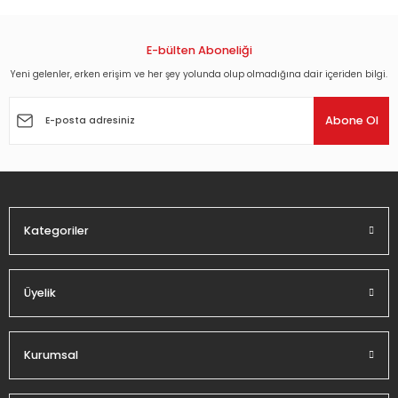
konularda yetersiz gördüğünüz noktaları öneri formunu
kullanarak tarafımıza iletebilirsiniz.
Görüş ve önerileriniz için teşekkür ederiz.
E-bülten Aboneliği
Yeni gelenler, erken erişim ve her şey yolunda olup olmadığına dair içeriden bilgi.
Ürün resmi kalitesiz, bozuk veya görüntülenemiyor.
Ürün açıklamasında eksik bilgiler bulunuyor.
Abone Ol
Ürün bilgilerinde hatalar bulunuyor.
Ürün fiyatı diğer sitelerden daha pahalı.
Bu ürüne benzer farklı alternatifler olmalı.
Kategoriler
Üyelik
Gönder
Kurumsal