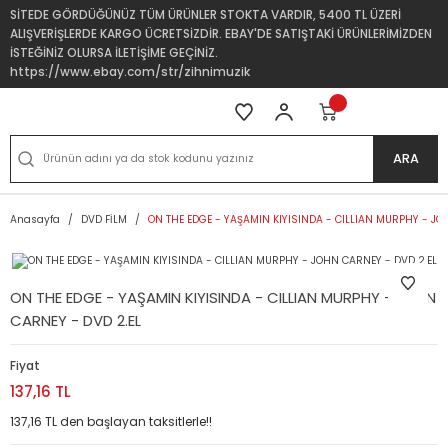
SİTEDE GÖRDÜĞÜNÜZ TÜM ÜRÜNLER STOKTA VARDIR, 5400 TL ÜZERİ
ALIŞVERİŞLERDE KARGO ÜCRETSİZDİR. EBAY'DE SATIŞTAKİ ÜRÜNLERİMİZDEN
İSTEĞİNİZ OLURSA İLETİŞİME GEÇİNİZ.
https://www.ebay.com/str/zihnimuzik
ARA
Anasayfa
DVD FİLM
ON THE EDGE - YAŞAMIN KIYISINDA - CILLIAN MURPHY - JO
ON THE EDGE - YAŞAMIN KIYISINDA - CILLIAN MURPHY - JOHN
CARNEY - DVD 2.EL
Fiyat
137,16 TL
137,16 TL den başlayan taksitlerle!!