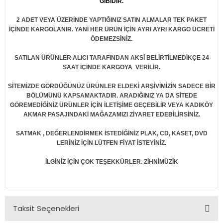
GİBİDİR.
2 ADET VEYA ÜZERİNDE YAPTIĞINIZ SATIN ALMALAR TEK PAKET
İÇİNDE KARGOLANIR. YANİ HER ÜRÜN İÇİN AYRI AYRI KARGO ÜCRETİ
ÖDEMEZSİNİZ.
SATILAN ÜRÜNLER ALICI TARAFINDAN AKSİ BELİRTİLMEDİKÇE 24
SAAT İÇİNDE KARGOYA VERİLİR.
SİTEMİZDE GÖRDÜĞÜNÜZ ÜRÜNLER ELDEKİ ARŞİVİMİZİN SADECE BİR
BÖLÜMÜNÜ KAPSAMAKTADIR. ARADIĞINIZ YA DA SİTEDE
GÖREMEDİĞİNİZ ÜRÜNLER İÇİN İLETİŞİME GEÇEBİLİR VEYA KADIKÖY
AKMAR PASAJINDAKİ MAĞAZAMIZI ZİYARET EDEBİLİRSİNİZ.
SATMAK , DEĞERLENDİRMEK İSTEDİĞİNİZ PLAK, CD, KASET, DVD
LERİNİZ İÇİN LÜTFEN FİYAT İSTEYİNİZ.
İLGİNİZ İÇİN ÇOK TEŞEKKÜRLER. ZİHNİMÜZİK
Taksit Seçenekleri