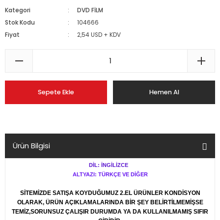
Kategori
DVD FİLM
Stok Kodu
104666
Fiyat
2,54 USD + KDV
Sepete Ekle
Hemen Al
Ürün Bilgisi
DİL: İNGİLİZCE
ALTYAZI: TÜRKÇE VE DİĞER
SİTEMİZDE SATIŞA KOYDUĞUMUZ 2.EL ÜRÜNLER KONDİSYON
OLARAK, ÜRÜN AÇIKLAMALARINDA BİR ŞEY BELİRTİLMEMİŞSE
TEMİZ,SORUNSUZ ÇALIŞIR DURUMDA YA DA KULLANILMAMIŞ SIFIR