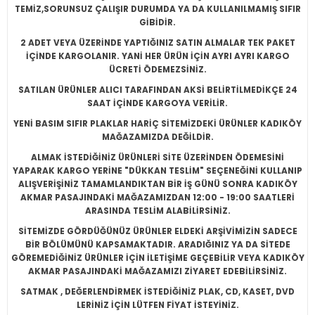
TEMİZ,SORUNSUZ ÇALIŞIR DURUMDA YA DA KULLANILMAMIŞ SIFIR
GİBİDİR.
2 ADET VEYA ÜZERİNDE YAPTIĞINIZ SATIN ALMALAR TEK PAKET
İÇİNDE KARGOLANIR. YANİ HER ÜRÜN İÇİN AYRI AYRI KARGO
ÜCRETİ ÖDEMEZSİNİZ.
SATILAN ÜRÜNLER ALICI TARAFINDAN AKSİ BELİRTİLMEDİKÇE 24
SAAT İÇİNDE KARGOYA VERİLİR.
YENİ BASIM SIFIR PLAKLAR HARİÇ SİTEMİZDEKİ ÜRÜNLER KADIKÖY
MAĞAZAMIZDA DEĞİLDİR.
ALMAK İSTEDİĞİNİZ ÜRÜNLERİ SİTE ÜZERİNDEN ÖDEMESİNİ
YAPARAK KARGO YERİNE "DÜKKAN TESLİM" SEÇENEĞİNİ KULLANIP
ALIŞVERİŞİNİZ TAMAMLANDIKTAN BİR İŞ GÜNÜ SONRA KADIKÖY
AKMAR PASAJINDAKİ MAĞAZAMIZDAN 12:00 - 19:00 SAATLERİ
ARASINDA TESLİM ALABİLİRSİNİZ.
SİTEMİZDE GÖRDÜĞÜNÜZ ÜRÜNLER ELDEKİ ARŞİVİMİZİN SADECE
BİR BÖLÜMÜNÜ KAPSAMAKTADIR. ARADIĞINIZ YA DA SİTEDE
GÖREMEDİĞİNİZ ÜRÜNLER İÇİN İLETİŞİME GEÇEBİLİR VEYA KADIKÖY
AKMAR PASAJINDAKİ MAĞAZAMIZI ZİYARET EDEBİLİRSİNİZ.
SATMAK , DEĞERLENDİRMEK İSTEDİĞİNİZ PLAK, CD, KASET, DVD
LERİNİZ İÇİN LÜTFEN FİYAT İSTEYİNİZ.