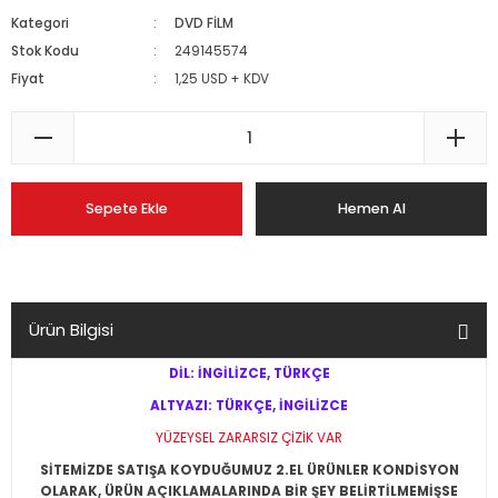
Kategori
DVD FİLM
Stok Kodu
249145574
Fiyat
1,25 USD + KDV
Sepete Ekle
Hemen Al
Ürün Bilgisi
DİL: İNGİLİZCE, TÜRKÇE
ALTYAZI: TÜRKÇE, İNGİLİZCE
YÜZEYSEL ZARARSIZ ÇİZİK VAR
SİTEMİZDE SATIŞA KOYDUĞUMUZ 2.EL ÜRÜNLER KONDİSYON
OLARAK, ÜRÜN AÇIKLAMALARINDA BİR ŞEY BELİRTİLMEMİŞSE