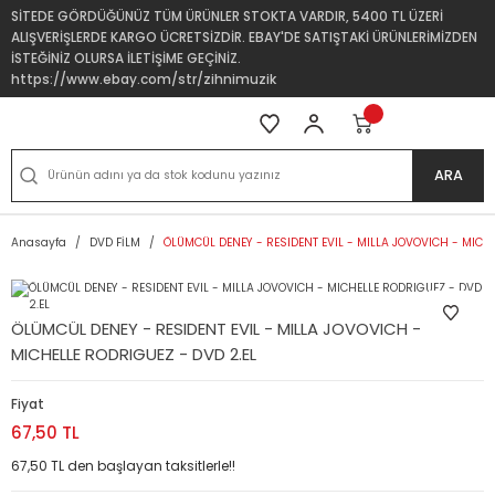
SİTEDE GÖRDÜĞÜNÜZ TÜM ÜRÜNLER STOKTA VARDIR, 5400 TL ÜZERİ
ALIŞVERİŞLERDE KARGO ÜCRETSİZDİR. EBAY'DE SATIŞTAKİ ÜRÜNLERİMİZDEN
İSTEĞİNİZ OLURSA İLETİŞİME GEÇİNİZ.
https://www.ebay.com/str/zihnimuzik
ARA
Anasayfa
DVD FİLM
ÖLÜMCÜL DENEY - RESIDENT EVIL - MILLA JOVOVICH - MICHE
ÖLÜMCÜL DENEY - RESIDENT EVIL - MILLA JOVOVICH -
MICHELLE RODRIGUEZ - DVD 2.EL
Fiyat
67,50 TL
67,50 TL den başlayan taksitlerle!!