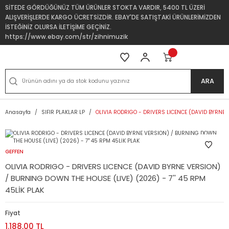
SİTEDE GÖRDÜĞÜNÜZ TÜM ÜRÜNLER STOKTA VARDIR, 5400 TL ÜZERİ
ALIŞVERİŞLERDE KARGO ÜCRETSİZDİR. EBAY'DE SATIŞTAKİ ÜRÜNLERİMİZDEN
İSTEĞİNİZ OLURSA İLETİŞİME GEÇİNİZ.
https://www.ebay.com/str/zihnimuzik
ARA
Anasayfa
SIFIR PLAKLAR LP
OLIVIA RODRIGO - DRIVERS LICENCE (DAVID BYRNE V
GEFFEN
OLIVIA RODRIGO - DRIVERS LICENCE (DAVID BYRNE VERSION)
/ BURNING DOWN THE HOUSE (LIVE) (2026) - 7'' 45 RPM
45LİK PLAK
Fiyat
1.188,00 TL