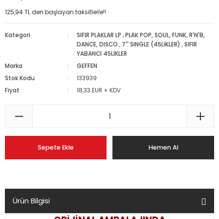
125,94 TL den başlayan taksitlerle!!
Kategori
SIFIR PLAKLAR LP
,
PLAK POP, SOUL, FUNK, R'N'B,
DANCE, DISCO
,
7'' SINGLE (45LİKLER)
,
SIFIR
YABANCI 45LİKLER
Marka
GEFFEN
Stok Kodu
133939
Fiyat
18,33 EUR + KDV
Sepete Ekle
Hemen Al
Ürün Bilgisi