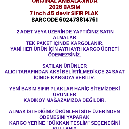
ORİJİNAL AMBALAJINDA
2026 BASIM
7 inch 45 devir SIFIR PLAK
BARCODE 602478814761
2 ADET VEYA ÜZERİNDE YAPTIĞINIZ SATIN
ALMALAR
TEK PAKET İÇİNDE KARGOLANIR.
YANİ HER ÜRÜN İÇİN AYRI AYRI KARGO ÜCRETİ
ÖDEMEZSİNİZ.
SATILAN ÜRÜNLER
ALICI TARAFINDAN AKSİ BELİRTİLMEDİKÇE 24 SAAT
İÇİNDE KARGOYA VERİLİR.
YENİ BASIM SIFIR PLAKLAR HARİÇ SİTEMİZDEKİ
ÜRÜNLER
KADIKÖY MAĞAZAMIZDA DEĞİLDİR.
ALMAK İSTEDİĞİNİZ ÜRÜNLERİ SİTE ÜZERİNDEN
ÖDEMESİNİ YAPARAK
KARGO YERİNE "DÜKKAN TESLİM" SEÇENEĞİNİ
KULLANIP