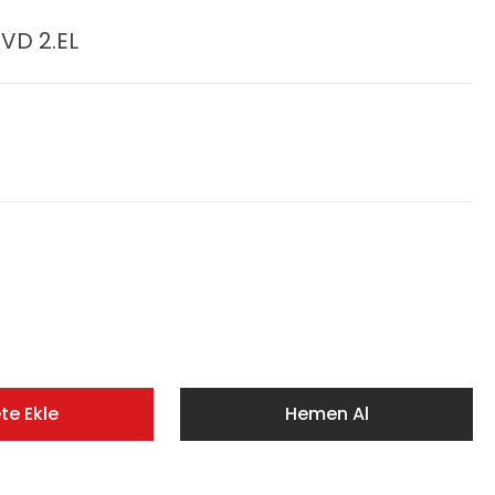
VD 2.EL
te Ekle
Hemen Al