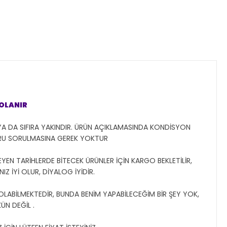
GOLANIR
YA DA SIFIRA YAKINDIR. ÜRÜN AÇIKLAMASINDA KONDİSYON
ORU SORULMASINA GEREK YOKTUR
YEN TARİHLERDE BİTECEK ÜRÜNLER İÇİN KARGO BEKLETİLİR,
Z İYİ OLUR, DİYALOG İYİDİR.
 OLABİLMEKTEDİR, BUNDA BENİM YAPABİLECEĞİM BİR ŞEY YOK,
N DEĞİL .