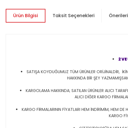
Ürün Bilgisi
Taksit Seçenekleri
Önerileri
2 V
SATIŞA KOYDUĞUMUZ TÜM ÜRÜNLER ORİJİNALDİR, İKİN
HAKKINDA BİR ŞEY YAZMAMIŞSA
KARGOLAMA HAKKINDA; SATILAN ÜRÜNLER ALICI TARAFIN
ALICI DİĞER KARGO FİRMALAR
KARGO FİRMALARININ FİYATLARI HEM İNDİRİMİM, HEM DE 
KARGO Fİ