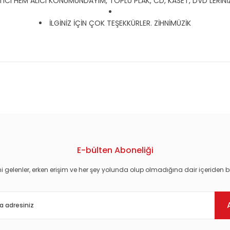
CI HEM ALICI KONUMUNDAYIM, TOPLU PLAK, CD, KASET, DVD LERİNİZ İ
İLGİNİZ İÇİN ÇOK TEŞEKKÜRLER. ZİHNİMÜZİK
konularda yetersiz gördüğünüz noktaları öneri formunu kullanarak tarafım
E-bülten Aboneliği
i gelenler, erken erişim ve her şey yolunda olup olmadığına dair içeriden bi