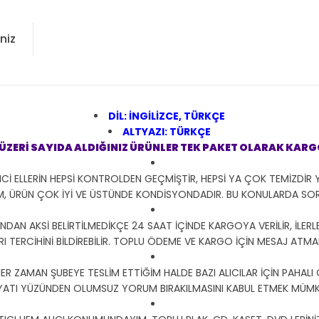
niz
DİL: İNGİLİZCE, TÜRKÇE
ALTYAZI: TÜRKÇE
E ÜZERİ SAYIDA ALDIĞINIZ ÜRÜNLER TEK PAKET OLARAK KAR
Cİ ELLERİN HEPSİ KONTROLDEN GEÇMİŞTİR, HEPSİ YA ÇOK TEMİZDİR 
M, ÜRÜN ÇOK İYİ VE ÜSTÜNDE KONDİSYONDADIR. BU KONULARDA S
DAN AKSİ BELİRTİLMEDİKÇE 24 SAAT İÇİNDE KARGOYA VERİLİR, İLERLE
I TERCİHİNİ BİLDİREBİLİR. TOPLU ÖDEME VE KARGO İÇİN MESAJ ATMANI
HER ZAMAN ŞUBEYE TESLİM ETTİĞİM HALDE BAZI ALICILAR İÇİN PAHALI
YATI YÜZÜNDEN OLUMSUZ YORUM BIRAKILMASINI KABUL ETMEK MÜMKÜ