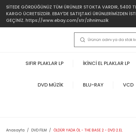
SİTEDE GÖRDÜĞÜNÜZ TÜM ÜRÜNLER STOKTA VARDIR, 5400 TL 
KARGO ÜCRETSİZDİR. EBAY'DE SATIŞTAKİ ÜRÜNLERİMİZDEN İSTE
GEÇİNİZ. https://www.ebay.com/str/zihnimuzik
SIFIR PLAKLAR LP
İKİNCİ EL PLAKLAR LP
DVD MÜZİK
BLU-RAY
VCD
Anasayfa
DVD FİLM
ÖLDÜR YADA ÖL - THE BASE 2 - DVD 2.EL