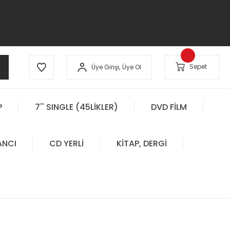
A
Sepet
Üye Girişi,
Üye Ol
P
7'' SINGLE (45LİKLER)
DVD FİLM
ANCI
CD YERLİ
KİTAP, DERGİ