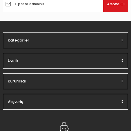
Ürün açıklamasında eksik bilgiler bulunuyor.
Abone Ol
Ürün bilgilerinde hatalar bulunuyor.
Ürün fiyatı diğer sitelerden daha pahalı.
Bu ürüne benzer farklı alternatifler olmalı.
Kategoriler
Üyelik
Gönder
Kurumsal
Alışveriş