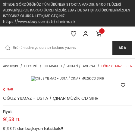
SİTEDE GÖRDÜĞÜNÜZ TÜM ÜRÜNLER STOKTA VARDIR, 5400 TL ÜZERİ
ALIŞVERİŞLERDE KARGO ÜCRETSİZDİR. EBAY'DE SATIŞTAKİ ÜRÜNLERİMİZDEN
İSTEĞİNİZ OLURSA İLETİŞİME GEÇİNİZ.
https://www.ebay.com/str/zihnimuzik
ARA
Anasayfa
CD YERLİ
CD ARABESK / FANTAZİ / TAVERNA
OĞUZ YILMAZ - USTA /
ÇINAR
OĞUZ YILMAZ - USTA / ÇINAR MÜZİK CD SIFIR
Fiyat
91,53 TL
91,53 TL den başlayan taksitlerle!!