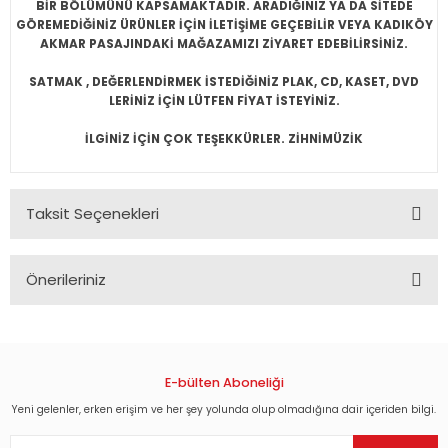
BİR BÖLÜMÜNÜ KAPSAMAKTADIR. ARADIĞINIZ YA DA SİTEDE
GÖREMEDİĞİNİZ ÜRÜNLER İÇİN İLETİŞİME GEÇEBİLİR VEYA KADIKÖY
AKMAR PASAJINDAKİ MAĞAZAMIZI ZİYARET EDEBİLİRSİNİZ.
SATMAK , DEĞERLENDİRMEK İSTEDİĞİNİZ PLAK, CD, KASET, DVD
LERİNİZ İÇİN LÜTFEN FİYAT İSTEYİNİZ.
İLGİNİZ İÇİN ÇOK TEŞEKKÜRLER. ZİHNİMÜZİK
Taksit Seçenekleri
Önerileriniz
Bu ürünün fiyat bilgisi, resim, ürün açıklamalarında ve diğer
konularda yetersiz gördüğünüz noktaları öneri formunu
kullanarak tarafımıza iletebilirsiniz.
Görüş ve önerileriniz için teşekkür ederiz.
E-bülten Aboneliği
Yeni gelenler, erken erişim ve her şey yolunda olup olmadığına dair içeriden bilgi.
Ürün resmi kalitesiz, bozuk veya görüntülenemiyor.