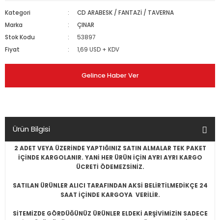
Kategori
CD ARABESK / FANTAZİ / TAVERNA
Marka
ÇINAR
Stok Kodu
53897
Fiyat
1,69 USD + KDV
Gelince Haber Ver
Ürün Bilgisi
2 ADET VEYA ÜZERİNDE YAPTIĞINIZ SATIN ALMALAR TEK PAKET
İÇİNDE KARGOLANIR. YANİ HER ÜRÜN İÇİN AYRI AYRI KARGO
ÜCRETİ ÖDEMEZSİNİZ.
SATILAN ÜRÜNLER ALICI TARAFINDAN AKSİ BELİRTİLMEDİKÇE 24
SAAT İÇİNDE KARGOYA VERİLİR.
SİTEMİZDE GÖRDÜĞÜNÜZ ÜRÜNLER ELDEKİ ARŞİVİMİZİN SADECE