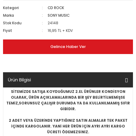
Kategori
CD ROCK
Marka
SONY MUSIC
Stok Kodu
24148
Fiyat
16,95 TL + KDV
Gelince Haber Ver
Ürün Bilgisi
SİTEMİZDE SATIŞA KOYDUĞUMUZ 2.EL ÜRÜNLER KONDİSYON
OLARAK, ÜRÜN AÇIKLAMALARINDA BİR ŞEY BELİRTİLMEMİŞSE
TEMİZ,SORUNSUZ ÇALIŞIR DURUMDA YA DA KULLANILMAMIŞ SIFIR
GİBİDİR.
2 ADET VEYA ÜZERİNDE YAPTIĞINIZ SATIN ALMALAR TEK PAKET
İÇİNDE KARGOLANIR. YANİ HER ÜRÜN İÇİN AYRI AYRI KARGO
ÜCRETİ ÖDEMEZSİNİZ.