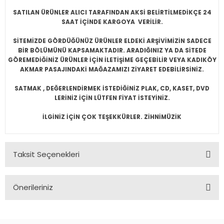
SATILAN ÜRÜNLER ALICI TARAFINDAN AKSİ BELİRTİLMEDİKÇE 24
SAAT İÇİNDE KARGOYA VERİLİR.
SİTEMİZDE GÖRDÜĞÜNÜZ ÜRÜNLER ELDEKİ ARŞİVİMİZİN SADECE
BİR BÖLÜMÜNÜ KAPSAMAKTADIR. ARADIĞINIZ YA DA SİTEDE
GÖREMEDİĞİNİZ ÜRÜNLER İÇİN İLETİŞİME GEÇEBİLİR VEYA KADIKÖY
AKMAR PASAJINDAKİ MAĞAZAMIZI ZİYARET EDEBİLİRSİNİZ.
SATMAK , DEĞERLENDİRMEK İSTEDİĞİNİZ PLAK, CD, KASET, DVD
LERİNİZ İÇİN LÜTFEN FİYAT İSTEYİNİZ.
İLGİNİZ İÇİN ÇOK TEŞEKKÜRLER. ZİHNİMÜZİK
Taksit Seçenekleri
Önerileriniz
Bu ürünün fiyat bilgisi, resim, ürün açıklamalarında ve diğer
konularda yetersiz gördüğünüz noktaları öneri formunu