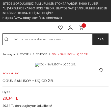
SİTEDE GÖRDÜĞÜNÜZ TÜM ÜRÜNLER STOKTA VARDIR, 5400 TL ÜZERİ
ALIŞVERİŞLERDE KARGO ÜCRETSİZDİR. EBAY'DE SATIŞTAKİ ÜRÜNLERİMİZDEN
İSTEĞİNİZ OLURSA İLETİŞİME GEÇİNİZ.
https://www.ebay.com/str/zihnimuzik
ARA
Anasayfa
CD YERLİ
CD ROCK
OGÜN SANLISOY - ÜÇ CD 2.EL
SONY MUSIC
OGÜN SANLISOY - ÜÇ CD 2.EL
Fiyat
20,34 TL
20,34 TL den başlayan taksitlerle!!