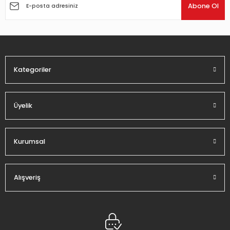
Ürün açıklamasında eksik bilgiler bulunuyor.
Abone Ol
Ürün bilgilerinde hatalar bulunuyor.
Ürün fiyatı diğer sitelerden daha pahalı.
Bu ürüne benzer farklı alternatifler olmalı.
Kategoriler
Üyelik
Gönder
Kurumsal
Alışveriş