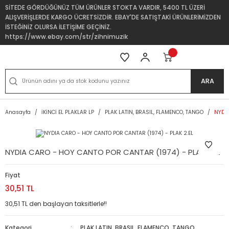
SİTEDE GÖRDÜĞÜNÜZ TÜM ÜRÜNLER STOKTA VARDIR, 5400 TL ÜZERİ
ALIŞVERİŞLERDE KARGO ÜCRETSİZDİR. EBAY'DE SATIŞTAKİ ÜRÜNLERİMİZDEN
İSTEĞİNİZ OLURSA İLETİŞİME GEÇİNİZ.
https://www.ebay.com/str/zihnimuzik
ARA
Anasayfa
İKİNCİ EL PLAKLAR LP
PLAK LATIN, BRASIL, FLAMENCO, TANGO
NYDIA
NYDIA CARO - HOY CANTO POR CANTAR (1974) - PLAK 2.EL
Fiyat
30,51 TL
30,51 TL den başlayan taksitlerle!!
Kategori
PLAK LATIN, BRASIL, FLAMENCO, TANGO