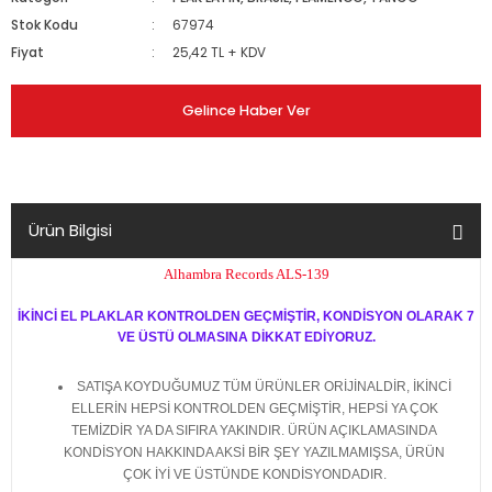
Stok Kodu
67974
Fiyat
25,42 TL + KDV
Gelince Haber Ver
Ürün Bilgisi
Alhambra Records ALS-139
İKİNCİ EL PLAKLAR KONTROLDEN GEÇMİŞTİR, KONDİSYON OLARAK 7
VE ÜSTÜ OLMASINA DİKKAT EDİYORUZ.
SATIŞA KOYDUĞUMUZ TÜM ÜRÜNLER ORİJİNALDİR, İKİNCİ
ELLERİN HEPSİ KONTROLDEN GEÇMİŞTİR, HEPSİ YA ÇOK
TEMİZDİR YA DA SIFIRA YAKINDIR. ÜRÜN AÇIKLAMASINDA
KONDİSYON HAKKINDA AKSİ BİR ŞEY YAZILMAMIŞSA, ÜRÜN
ÇOK İYİ VE ÜSTÜNDE KONDİSYONDADIR.