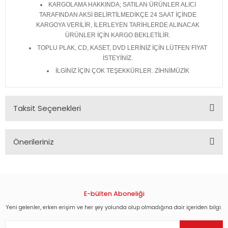
KARGOLAMA HAKKINDA; SATILAN ÜRÜNLER ALICI
TARAFINDAN AKSİ BELİRTİLMEDİKÇE 24 SAAT İÇİNDE
KARGOYA VERİLİR, İLERLEYEN TARİHLERDE ALINACAK
ÜRÜNLER İÇİN KARGO BEKLETİLİR.
TOPLU PLAK, CD, KASET, DVD LERİNİZ İÇİN LÜTFEN FİYAT
İSTEYİNİZ.
İLGİNİZ İÇİN ÇOK TEŞEKKÜRLER. ZİHNİMÜZİK
Taksit Seçenekleri
Önerileriniz
Bu ürünün fiyat bilgisi, resim, ürün açıklamalarında ve diğer
konularda yetersiz gördüğünüz noktaları öneri formunu
kullanarak tarafımıza iletebilirsiniz.
Görüş ve önerileriniz için teşekkür ederiz.
E-bülten Aboneliği
Yeni gelenler, erken erişim ve her şey yolunda olup olmadığına dair içeriden bilgi.
Ürün resmi kalitesiz, bozuk veya görüntülenemiyor.