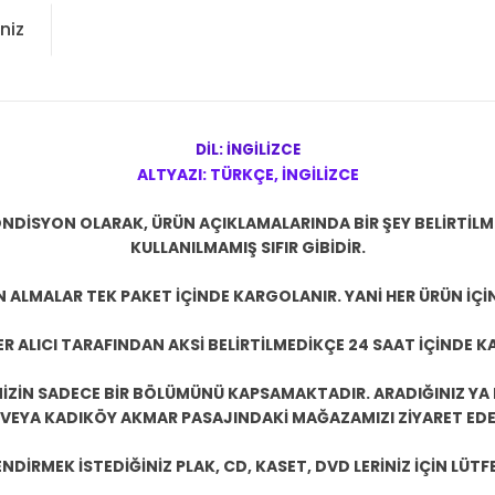
niz
DİL: İNGİLİZCE
ALTYAZI: TÜRKÇE, İNGİLİZCE
NDİSYON OLARAK, ÜRÜN AÇIKLAMALARINDA BİR ŞEY BELİRTİL
KULLANILMAMIŞ SIFIR GİBİDİR.
N ALMALAR TEK PAKET İÇİNDE KARGOLANIR. YANİ HER ÜRÜN İÇİ
R ALICI TARAFINDAN AKSİ BELİRTİLMEDİKÇE 24 SAAT İÇİNDE K
ZİN SADECE BİR BÖLÜMÜNÜ KAPSAMAKTADIR. ARADIĞINIZ YA D
 VEYA KADIKÖY AKMAR PASAJINDAKİ MAĞAZAMIZI ZİYARET EDEB
DİRMEK İSTEDİĞİNİZ PLAK, CD, KASET, DVD LERİNİZ İÇİN LÜTFE