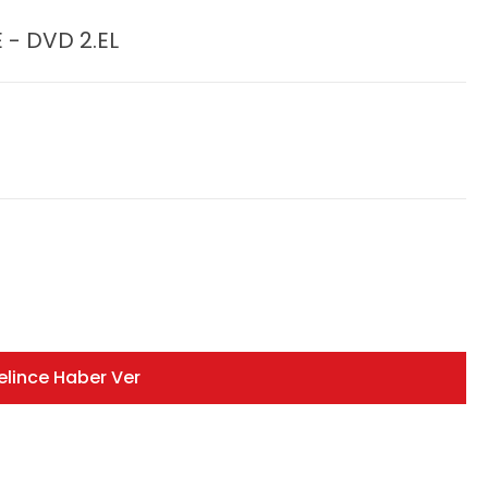
- DVD 2.EL
elince Haber Ver