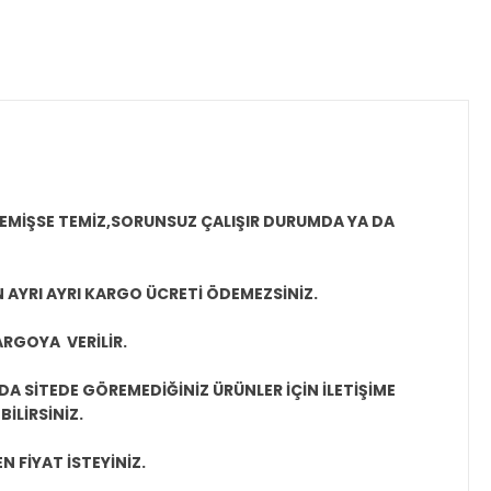
MEMİŞSE TEMİZ,SORUNSUZ ÇALIŞIR DURUMDA YA DA
N AYRI AYRI KARGO ÜCRETİ ÖDEMEZSİNİZ.
ARGOYA VERİLİR.
A SİTEDE GÖREMEDİĞİNİZ ÜRÜNLER İÇİN İLETİŞİME
İLİRSİNİZ.
N FİYAT İSTEYİNİZ.