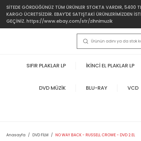
SİTEDE GÖRDÜĞÜNÜZ TÜM ÜRÜNLER STOKTA VARDIR, 5400 TL 
KARGO ÜCRETSİZDİR. EBAY'DE SATIŞTAKİ ÜRÜNLERİMİZDEN İSTE
GEÇİNİZ. https://www.ebay.com/str/zihnimuzik
SIFIR PLAKLAR LP
İKİNCİ EL PLAKLAR LP
DVD MÜZİK
BLU-RAY
VCD
Anasayfa
DVD FİLM
NO WAY BACK - RUSSELL CROWE - DVD 2.EL