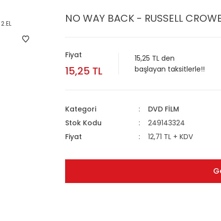
NO WAY BACK - RUSSELL CROWE 
Fiyat
15,25 TL den
15,25 TL
başlayan taksitlerle!!
Kategori
DVD FİLM
Stok Kodu
249143324
Fiyat
12,71 TL + KDV
G