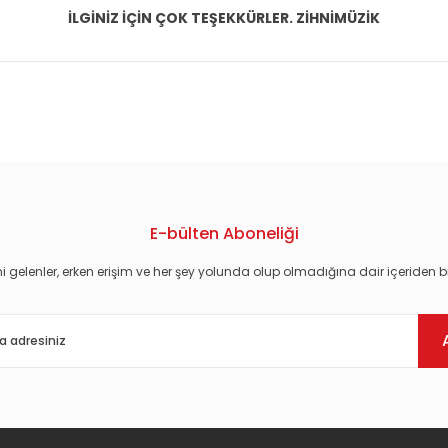
İLGİNİZ İÇİN ÇOK TEŞEKKÜRLER. ZİHNİMÜZİK
konularda yetersiz gördüğünüz noktaları öneri formunu kullanarak tarafım
E-bülten Aboneliği
i gelenler, erken erişim ve her şey yolunda olup olmadığına dair içeriden bi
Gönder