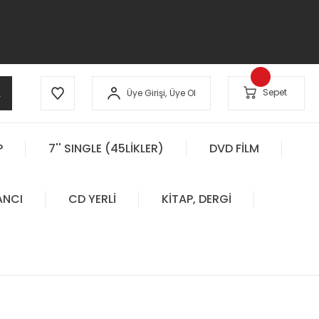
A
Sepet
Üye Girişi,
Üye Ol
P
7'' SINGLE (45LİKLER)
DVD FİLM
ANCI
CD YERLİ
KİTAP, DERGİ