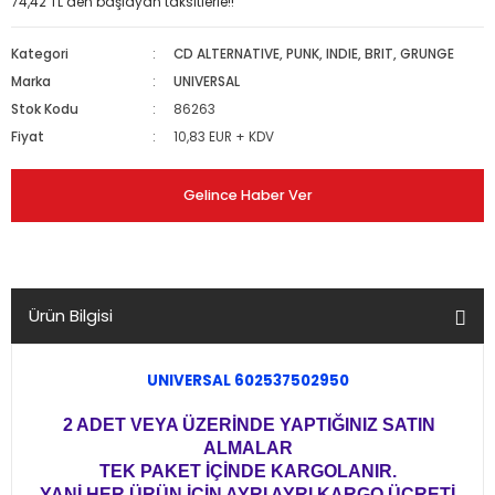
74,42 TL den başlayan taksitlerle!!
Kategori
CD ALTERNATIVE, PUNK, INDIE, BRIT, GRUNGE
Marka
UNIVERSAL
Stok Kodu
86263
Fiyat
10,83 EUR + KDV
Gelince Haber Ver
Ürün Bilgisi
UNIVERSAL 602537502950
2 ADET VEYA ÜZERİNDE YAPTIĞINIZ SATIN
ALMALAR
TEK PAKET İÇİNDE KARGOLANIR.
YANİ HER ÜRÜN İÇİN AYRI AYRI KARGO ÜCRETİ