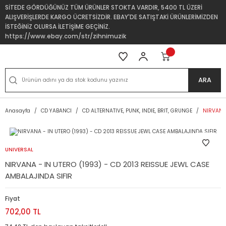
SİTEDE GÖRDÜĞÜNÜZ TÜM ÜRÜNLER STOKTA VARDIR, 5400 TL ÜZERİ
ALIŞVERİŞLERDE KARGO ÜCRETSİZDİR. EBAY'DE SATIŞTAKİ ÜRÜNLERİMİZDEN
İSTEĞİNİZ OLURSA İLETİŞİME GEÇİNİZ.
https://www.ebay.com/str/zihnimuzik
ARA
Anasayfa
CD YABANCI
CD ALTERNATIVE, PUNK, INDIE, BRIT, GRUNGE
NIRVANA 
UNIVERSAL
NIRVANA - IN UTERO (1993) - CD 2013 REISSUE JEWL CASE
AMBALAJINDA SIFIR
Fiyat
702,00 TL