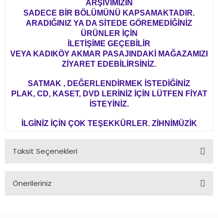
ARŞİVİMİZİN
SADECE BİR BÖLÜMÜNÜ KAPSAMAKTADIR.
ARADIĞINIZ YA DA SİTEDE GÖREMEDİĞİNİZ
ÜRÜNLER İÇİN
İLETİŞİME GEÇEBİLİR
VEYA KADIKÖY AKMAR PASAJINDAKİ MAĞAZAMIZI
ZİYARET EDEBİLİRSİNİZ.
SATMAK , DEĞERLENDİRMEK İSTEDİĞİNİZ
PLAK, CD, KASET, DVD LERİNİZ İÇİN LÜTFEN FİYAT
İSTEYİNİZ.
İLGİNİZ İÇİN ÇOK TEŞEKKÜRLER. ZİHNİMÜZİK
Taksit Seçenekleri
Önerileriniz
Bu ürünün fiyat bilgisi, resim, ürün açıklamalarında ve diğer
konularda yetersiz gördüğünüz noktaları öneri formunu