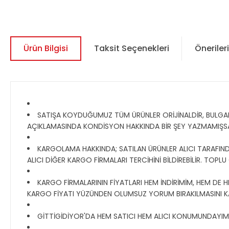
Ürün Bilgisi
Taksit Seçenekleri
Önerileri
SATIŞA KOYDUĞUMUZ TÜM ÜRÜNLER ORİJİNALDİR, BULGAR, R
AÇIKLAMASINDA KONDİSYON HAKKINDA BİR ŞEY YAZMAMIŞS
KARGOLAMA HAKKINDA; SATILAN ÜRÜNLER ALICI TARAFINDAN
ALICI DİĞER KARGO FİRMALARI TERCİHİNİ BİLDİREBİLİR. TOPL
KARGO FİRMALARININ FİYATLARI HEM İNDİRİMİM, HEM DE H
KARGO FİYATI YÜZÜNDEN OLUMSUZ YORUM BIRAKILMASINI K
GİTTİGİDİYOR'DA HEM SATICI HEM ALICI KONUMUNDAYIM, T