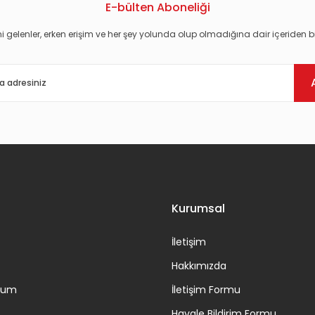
E-bülten Aboneliği
i gelenler, erken erişim ve her şey yolunda olup olmadığına dair içeriden bi
Gönder
Kurumsal
İletişim
Hakkımızda
ttum
İletişim Formu
Havale Bildirim Formu