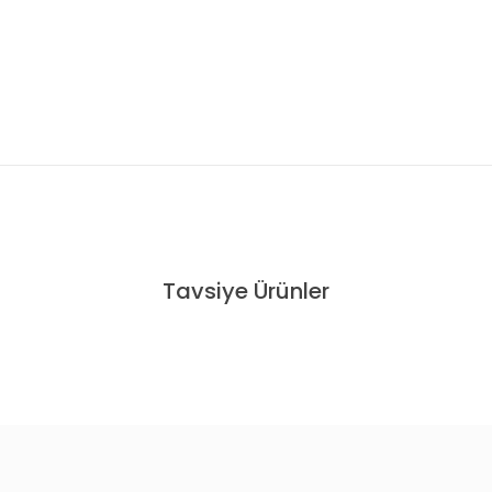
konularda yetersiz gördüğünüz noktaları öneri formunu kullanarak tarafım
Tavsiye Ürünler