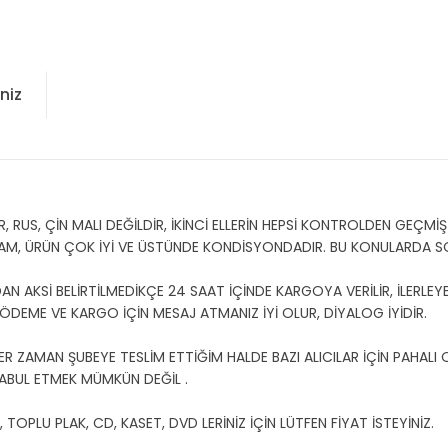
niz
US, ÇİN MALI DEĞİLDİR, İKİNCİ ELLERİN HEPSİ KONTROLDEN GEÇMİŞT
AM, ÜRÜN ÇOK İYİ VE ÜSTÜNDE KONDİSYONDADIR. BU KONULARDA 
 AKSİ BELİRTİLMEDİKÇE 24 SAAT İÇİNDE KARGOYA VERİLİR, İLERLEYE
U ÖDEME VE KARGO İÇİN MESAJ ATMANIZ İYİ OLUR, DİYALOG İYİDİR.
ER ZAMAN ŞUBEYE TESLİM ETTİĞİM HALDE BAZI ALICILAR İÇİN PAHALI
ABUL ETMEK MÜMKÜN DEĞİL .
OPLU PLAK, CD, KASET, DVD LERİNİZ İÇİN LÜTFEN FİYAT İSTEYİNİZ.