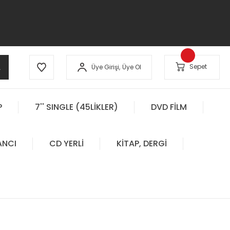
A
Sepet
Üye Girişi,
Üye Ol
P
7'' SINGLE (45LİKLER)
DVD FİLM
ANCI
CD YERLİ
KİTAP, DERGİ