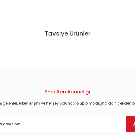
konularda yetersiz gördüğünüz noktaları öneri formunu kullanarak tarafım
Tavsiye Ürünler
PLAK
NİLÜFER - 12 DÜET (2017) - LP İLK BASIM SIFIR PLAK
4.482,00 TL
E-bülten Aboneliği
i gelenler, erken erişim ve her şey yolunda olup olmadığına dair içeriden bi
Gönder