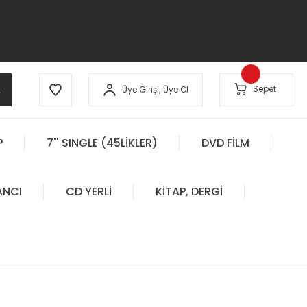
A
Sepet
Üye Girişi,
Üye Ol
P
7'' SINGLE (45LİKLER)
DVD FİLM
ANCI
CD YERLİ
KİTAP, DERGİ