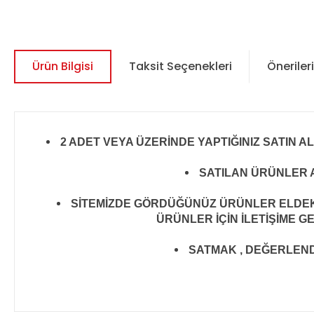
Ürün Bilgisi
Taksit Seçenekleri
Önerileri
2 ADET VEYA ÜZERİNDE YAPTIĞINIZ SATIN A
SATILAN ÜRÜNLER A
SİTEMİZDE GÖRDÜĞÜNÜZ ÜRÜNLER ELDEKİ 
ÜRÜNLER İÇİN İLETİŞİME G
SATMAK , DEĞERLENDİR