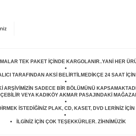
niz
LMALAR TEK PAKET İÇİNDE KARGOLANIR..YANİ HER ÜRÜ
LICI TARAFINDAN AKSİ BELİRTİLMEDİKÇE 24 SAAT İÇ
ARŞİVİMİZİN SADECE BİR BÖLÜMÜNÜ KAPSAMAKTADIR.
EÇEBİLİR VEYA KADIKÖY AKMAR PASAJINDAKİ MAĞAZAMI
MEK İSTEDİĞİNİZ PLAK, CD, KASET, DVD LERİNİZ İÇİN 
İLGİNİZ İÇİN ÇOK TEŞEKKÜRLER. ZİHNİMÜZİK