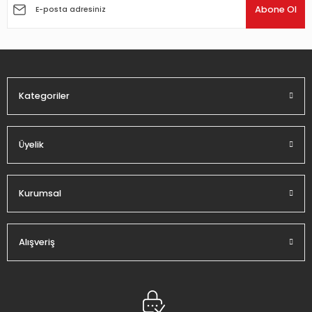
Ürün açıklamasında eksik bilgiler bulunuyor.
Abone Ol
Ürün bilgilerinde hatalar bulunuyor.
Ürün fiyatı diğer sitelerden daha pahalı.
Bu ürüne benzer farklı alternatifler olmalı.
Kategoriler
Üyelik
Gönder
Kurumsal
Alışveriş