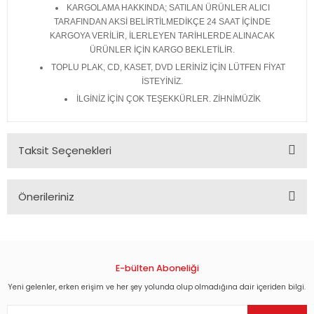
KARGOLAMA HAKKINDA; SATILAN ÜRÜNLER ALICI
TARAFINDAN AKSİ BELİRTİLMEDİKÇE 24 SAAT İÇİNDE
KARGOYA VERİLİR, İLERLEYEN TARİHLERDE ALINACAK
ÜRÜNLER İÇİN KARGO BEKLETİLİR.
TOPLU PLAK, CD, KASET, DVD LERİNİZ İÇİN LÜTFEN FİYAT
İSTEYİNİZ.
İLGİNİZ İÇİN ÇOK TEŞEKKÜRLER. ZİHNİMÜZİK
Taksit Seçenekleri
Önerileriniz
Bu ürünün fiyat bilgisi, resim, ürün açıklamalarında ve diğer
konularda yetersiz gördüğünüz noktaları öneri formunu
kullanarak tarafımıza iletebilirsiniz.
Görüş ve önerileriniz için teşekkür ederiz.
E-bülten Aboneliği
Yeni gelenler, erken erişim ve her şey yolunda olup olmadığına dair içeriden bilgi.
Ürün resmi kalitesiz, bozuk veya görüntülenemiyor.