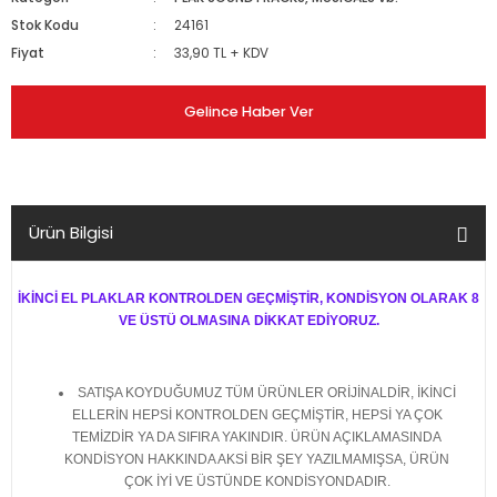
Stok Kodu
24161
Fiyat
33,90 TL + KDV
Gelince Haber Ver
Ürün Bilgisi
İKİNCİ EL PLAKLAR KONTROLDEN GEÇMİŞTİR, KONDİSYON OLARAK 8
VE ÜSTÜ OLMASINA DİKKAT EDİYORUZ.
SATIŞA KOYDUĞUMUZ TÜM ÜRÜNLER ORİJİNALDİR, İKİNCİ
ELLERİN HEPSİ KONTROLDEN GEÇMİŞTİR, HEPSİ YA ÇOK
TEMİZDİR YA DA SIFIRA YAKINDIR. ÜRÜN AÇIKLAMASINDA
KONDİSYON HAKKINDA AKSİ BİR ŞEY YAZILMAMIŞSA, ÜRÜN
ÇOK İYİ VE ÜSTÜNDE KONDİSYONDADIR.