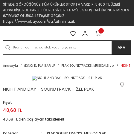
SİTEDE GÖRDÜĞÜNÜZ TÜM ÜRÜNLER STOKTA VARDIR, 5400 TL ÜZERİ
ALIŞVERİŞLERDE KARGO ÜCRETSİZDİR. EBAY'DE SATIŞTAKİ ÜRÜNLERİMİZDEN
İSTEĞİNİZ OLURSA İLETİŞİME GEÇİNİZ.
https://www.ebay.com/str/zihnimuzik
ARA
Anasayfa
İKİNCİ EL PLAKLAR LP
PLAK SOUNDTRACKS, MUSICALS vb.
NIGHT A
NIGHT AND DAY - SOUNDTRACK - 2.EL PLAK
Fiyat
40,68 TL
40,68 TL den başlayan taksitlerle!!
Kategori
PLAK SOUNDTRACKS, MUSICALS vb.