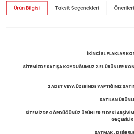
Ürün Bilgisi
Taksit Seçenekleri
Önerileri
İKİNCİ EL PLAKLAR 
SİTEMİZDE SATIŞA KOYDUĞUMUZ 2.EL ÜRÜNLER KON
2 ADET VEYA ÜZERİNDE YAPTIĞINIZ SATI
SATILAN ÜRÜNLE
SİTEMİZDE GÖRDÜĞÜNÜZ ÜRÜNLER ELDEKİ ARŞİVİMİ
GEÇEBİLİR
SATMAK , DEĞERLEN