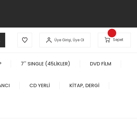
A
Sepet
Üye Girişi,
Üye Ol
P
7'' SINGLE (45LİKLER)
DVD FİLM
ANCI
CD YERLİ
KİTAP, DERGİ