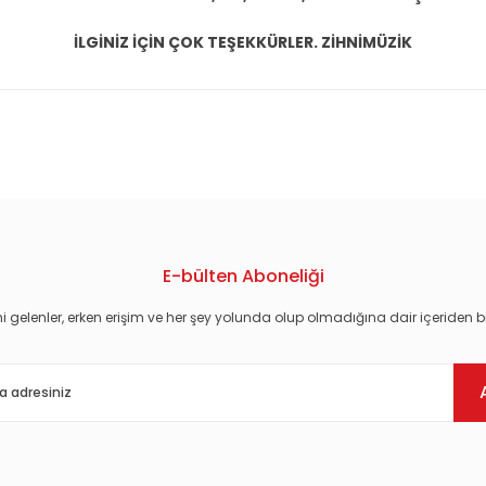
İLGİNİZ İÇİN ÇOK TEŞEKKÜRLER. ZİHNİMÜZİK
konularda yetersiz gördüğünüz noktaları öneri formunu kullanarak tarafım
E-bülten Aboneliği
i gelenler, erken erişim ve her şey yolunda olup olmadığına dair içeriden bi