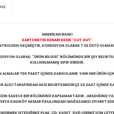
niz
AMERİKAN BASKI
KARTONETİN KENARI KESİK "CUT OUT"
KONTROLDEN GEÇMİŞTİR, KONDİSYON OLARAK 7 VE ÜSTÜ OLMASI
DİSYON OLARAK, "ÜRÜN BİLGİSİ" BÖLÜMÜNDE BİR ŞEY BELİRTİ
KULLANILMAMIŞ SIFIR GİBİDİR.
N ALMALAR TEK PAKET İÇİNDE KARGOLANIR. YANİ HER ÜRÜN İÇİ
R ALICI TARAFINDAN AKSİ BELİRTİLMEDİKÇE 24 SAAT İÇİNDE K
ZİN SADECE BİR BÖLÜMÜNÜ KAPSAMAKTADIR...ARADIĞINIZ YA D
 VEYA KADIKÖY AKMAR PASAJINDAKİ MAĞAZAMIZI ZİYARET EDEB
DİRMEK İSTEDİĞİNİZ PLAK, CD, KASET, DVD LERİNİZ İÇİN LÜTFE