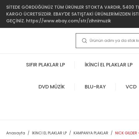
SİTEDE GÖRDÜĞÜNÜZ TÜM ÜRÜNLER STOKTA VARDIR, 5400 TL 
KARGO ÜCRETSİZDİR. EBAY'DE SATIŞTAKİ ÜRÜNLERİMİZDEN İSTE
GEÇİNİZ. https://www.ebay.com/str/zihnimuzik
SIFIR PLAKLAR LP
İKİNCİ EL PLAKLAR LP
DVD MÜZİK
BLU-RAY
VCD
Anasayfa
İKİNCİ EL PLAKLAR LP
KAMPANYA PLAKLAR
NICK GILDER -