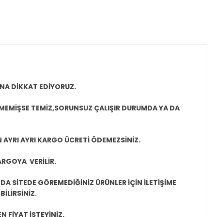
NA DİKKAT EDİYORUZ.
LMEMİŞSE TEMİZ,SORUNSUZ ÇALIŞIR DURUMDA YA DA
N AYRI AYRI KARGO ÜCRETİ ÖDEMEZSİNİZ.
ARGOYA VERİLİR.
A SİTEDE GÖREMEDİĞİNİZ ÜRÜNLER İÇİN İLETİŞİME
İLİRSİNİZ.
N FİYAT İSTEYİNİZ.