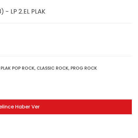
 - LP 2.EL PLAK
,
PLAK POP ROCK, CLASSIC ROCK, PROG ROCK
elince Haber Ver