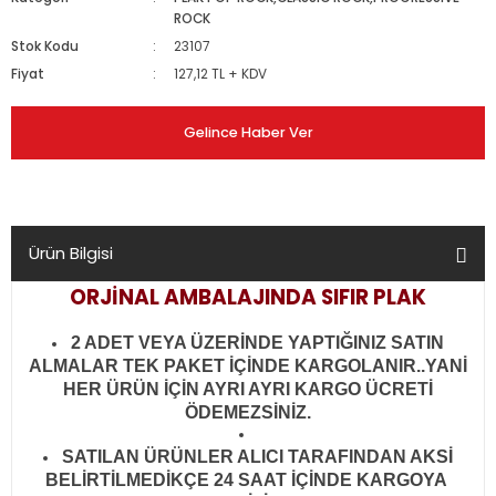
ROCK
Stok Kodu
23107
Fiyat
127,12 TL + KDV
Gelince Haber Ver
Ürün Bilgisi
ORJİNAL AMBALAJINDA SIFIR PLAK
2 ADET VEYA ÜZERİNDE YAPTIĞINIZ SATIN
ALMALAR TEK PAKET İÇİNDE KARGOLANIR..YANİ
HER ÜRÜN İÇİN AYRI AYRI KARGO ÜCRETİ
ÖDEMEZSİNİZ.
SATILAN ÜRÜNLER ALICI TARAFINDAN AKSİ
BELİRTİLMEDİKÇE 24 SAAT İÇİNDE KARGOYA