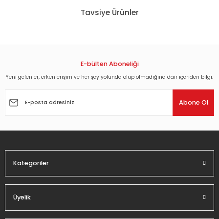
konularda yetersiz gördüğünüz noktaları öneri formunu
Tavsiye Ürünler
kullanarak tarafımıza iletebilirsiniz.
Görüş ve önerileriniz için teşekkür ederiz.
NICK CAVE AND THE BAD SEEDS - THE FIRSTBORN IS DEAD (1985) - LP 2014 REI
Ürün resmi kalitesiz, bozuk veya görüntülenemiyor.
Ürün açıklamasında eksik bilgiler bulunuyor.
E-bülten Aboneliği
1.680,00 TL
Ürün bilgilerinde hatalar bulunuyor.
Yeni gelenler, erken erişim ve her şey yolunda olup olmadığına dair içeriden bilgi.
Ürün fiyatı diğer sitelerden daha pahalı.
Abone Ol
Bu ürüne benzer farklı alternatifler olmalı.
Kategoriler
Gönder
Üyelik