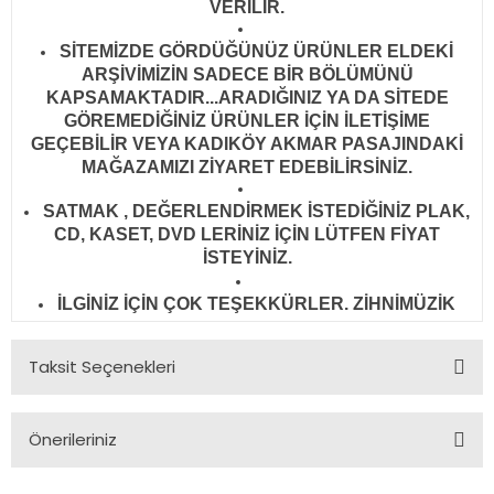
VERİLİR
.
SİTEMİZDE GÖRDÜĞÜNÜZ ÜRÜNLER ELDEKİ
ARŞİVİMİZİN SADECE BİR BÖLÜMÜNÜ
KAPSAMAKTADIR...ARADIĞINIZ YA DA SİTEDE
GÖREMEDİĞİNİZ ÜRÜNLER İÇİN İLETİŞİME
GEÇEBİLİR VEYA KADIKÖY AKMAR PASAJINDAKİ
MAĞAZAMIZI ZİYARET EDEBİLİRSİNİZ.
SATMAK , DEĞERLENDİRMEK İSTEDİĞİNİZ PLAK,
CD, KASET, DVD LERİNİZ İÇİN LÜTFEN FİYAT
İSTEYİNİZ.
İLGİNİZ İÇİN ÇOK TEŞEKKÜRLER. ZİHNİMÜZİK
Taksit Seçenekleri
Önerileriniz
Bu ürünün fiyat bilgisi, resim, ürün açıklamalarında ve diğer