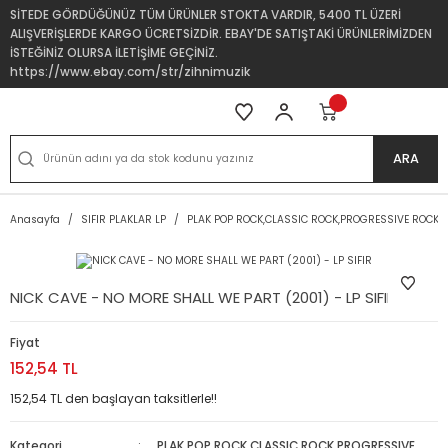
SİTEDE GÖRDÜĞÜNÜZ TÜM ÜRÜNLER STOKTA VARDIR, 5400 TL ÜZERİ
ALIŞVERİŞLERDE KARGO ÜCRETSİZDİR. EBAY'DE SATIŞTAKİ ÜRÜNLERİMİZDEN
İSTEĞİNİZ OLURSA İLETİŞİME GEÇİNİZ.
https://www.ebay.com/str/zihnimuzik
ARA
Anasayfa
SIFIR PLAKLAR LP
PLAK POP ROCK,CLASSIC ROCK,PROGRESSIVE ROCK
NICK CAVE - NO MORE SHALL WE PART (2001) - LP SIFIR
Fiyat
152,54 TL
152,54 TL den başlayan taksitlerle!!
Kategori
PLAK POP ROCK,CLASSIC ROCK,PROGRESSIVE