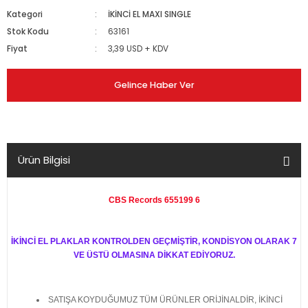
Kategori
İKİNCİ EL MAXI SINGLE
Stok Kodu
63161
Fiyat
3,39 USD + KDV
Gelince Haber Ver
Ürün Bilgisi
CBS Records 655199 6
İKİNCİ EL PLAKLAR KONTROLDEN GEÇMİŞTİR, KONDİSYON OLARAK 7
VE ÜSTÜ OLMASINA DİKKAT EDİYORUZ.
SATIŞA KOYDUĞUMUZ TÜM ÜRÜNLER ORİJİNALDİR, İKİNCİ