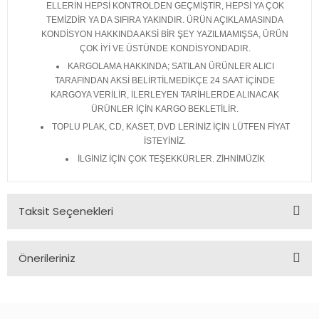
ELLERİN HEPSİ KONTROLDEN GEÇMİŞTİR, HEPSİ YA ÇOK
TEMİZDİR YA DA SIFIRA YAKINDIR. ÜRÜN AÇIKLAMASINDA
KONDİSYON HAKKINDA AKSİ BİR ŞEY YAZILMAMIŞSA, ÜRÜN
ÇOK İYİ VE ÜSTÜNDE KONDİSYONDADIR.
KARGOLAMA HAKKINDA; SATILAN ÜRÜNLER ALICI
TARAFINDAN AKSİ BELİRTİLMEDİKÇE 24 SAAT İÇİNDE
KARGOYA VERİLİR, İLERLEYEN TARİHLERDE ALINACAK
ÜRÜNLER İÇİN KARGO BEKLETİLİR.
TOPLU PLAK, CD, KASET, DVD LERİNİZ İÇİN LÜTFEN FİYAT
İSTEYİNİZ.
İLGİNİZ İÇİN ÇOK TEŞEKKÜRLER. ZİHNİMÜZİK
Taksit Seçenekleri
Önerileriniz
Bu ürünün fiyat bilgisi, resim, ürün açıklamalarında ve diğer
konularda yetersiz gördüğünüz noktaları öneri formunu
kullanarak tarafımıza iletebilirsiniz.