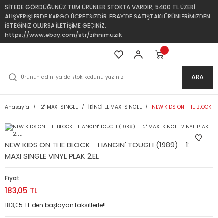
SİTEDE GÖRDÜĞÜNÜZ TÜM ÜRÜNLER STOKTA VARDIR, 5400 TL ÜZERİ
ALIŞVERİŞLERDE KARGO ÜCRETSİZDİR. EBAY'DE SATIŞTAKİ ÜRÜNLERİMİZDEN
İSTEĞİNİZ OLURSA İLETİŞİME GEÇİNİZ.
https://www.ebay.com/str/zihnimuzik
ARA
Anasayfa
12'' MAXI SINGLE
İKİNCİ EL MAXI SINGLE
NEW KIDS ON THE BLOCK - H
NEW KIDS ON THE BLOCK - HANGIN' TOUGH (1989) - 12''
MAXI SINGLE VINYL PLAK 2.EL
Fiyat
183,05 TL
183,05 TL den başlayan taksitlerle!!