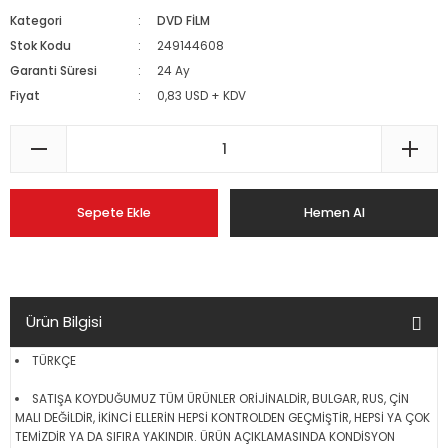
Kategori
DVD FİLM
Stok Kodu
249144608
Garanti Süresi
24 Ay
Fiyat
0,83 USD + KDV
Sepete Ekle
Hemen Al
Ürün Bilgisi
TÜRKÇE
SATIŞA KOYDUĞUMUZ TÜM ÜRÜNLER ORİJİNALDİR, BULGAR, RUS, ÇİN
MALI DEĞİLDİR, İKİNCİ ELLERİN HEPSİ KONTROLDEN GEÇMİŞTİR, HEPSİ YA ÇOK
TEMİZDİR YA DA SIFIRA YAKINDIR. ÜRÜN AÇIKLAMASINDA KONDİSYON