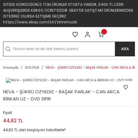
SİTEDE GÖRDÜĞÜNÜZ TÜM ÜRÜNLER STOKTA VARDIR, 5400 TL ÜZERİ
ALIŞVERİŞLERDE KARGO ÜCRETSİZDİR. EBAY'DE SATIŞTAKİ ÜRÜNLERİMİZDEN
İSTEĞİNİZ OLURSA İLETİŞİME GEÇİNİZ.
https://www.ebay.com/str/zihnimuzik
ARA
Anasayfa
DVD FİLM
NEVA - ŞÜKRÜ ÖZYILDIZ - BAŞAK PARLAK - CAN ARCA & BİR
NEVA - ŞÜKRÜ ÖZYILDIZ - BAŞAK PARLAK - CAN ARCA &
BİRKAN UZ - DVD SIFIR
Fiyat
44,82 TL
44,82 TL den başlayan taksitlerle!!