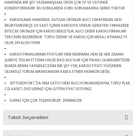
HAKKINDA BİR ŞEY YAZMAMIŞSAM, ÜRÜN ÇOK İYİ VE ÜSTÜNDE
KONDİSYONDADIR. BU KONULARDA SORU SORULMASINA GEREK YOKTUR
KARGOLAMA HAKKINDA; SATILAN ÜRÜNLER ALICI TARAFINDAN AKSİ
BELİRTİLMEDİKÇE 24 SAAT İÇİNDE KARGOYA VERİLİR, İLERLEYEN TARİHLERDE
BİTECEK ÜRÜNLER İÇİN KARGO BEKLETİLİR, ALICI DİĞER KARGO FİRMALARI
TERCİHİNİ BİLDİREBİLİR. TOPLU ÖDEME VE KARGO İÇİN MESAJ ATMANIZ İYİ
OLUR, DİYALOG İYİDİR.
KARGO FİRMALARININ FİYATLARI HEM İNDİRİMİM, HEM DE HER ZAMAN
ŞUBEYE TESLİM ETTİĞİM HALDE BAZI ALICILAR İÇİN PAHALI OLABİLMEKTEDİR,
BUNDA BENİM YAPABİLECEĞİM BİR ŞEY YOK, KARGO FİYATI YÜZÜNDEN
OLUMSUZ YORUM BIRAKILMASINI KABUL ETMEK MÜMKÜN DEĞİL .
GİTTİGİDİYOR\"DA HEM SATICI HEM ALICI KONUMUNDAYIM, TOPLU PLAK,
CD, KASET, DVD LERİNİZ İÇİN LÜTFEN FİYAT İSTEYİNİZ.
İLGİNİZ İÇİN ÇOK TEŞEKKÜRLER. ZİHNİMÜZİK
Taksit Seçenekleri