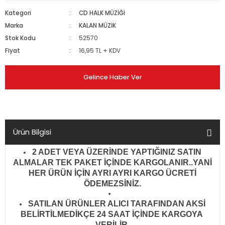
Kategori
CD HALK MÜZİĞİ
Marka
KALAN MÜZİK
Stok Kodu
52570
Fiyat
16,95 TL + KDV
Gelince Haber Ver
Ürün Bilgisi
2 ADET VEYA ÜZERİNDE YAPTIĞINIZ SATIN
ALMALAR TEK PAKET İÇİNDE KARGOLANIR..YANİ
HER ÜRÜN İÇİN AYRI AYRI KARGO ÜCRETİ
ÖDEMEZSİNİZ.
SATILAN ÜRÜNLER ALICI TARAFINDAN AKSİ
BELİRTİLMEDİKÇE 24 SAAT İÇİNDE KARGOYA
VERİLİR
.