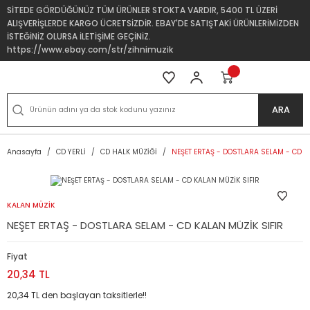
SİTEDE GÖRDÜĞÜNÜZ TÜM ÜRÜNLER STOKTA VARDIR, 5400 TL ÜZERİ
ALIŞVERİŞLERDE KARGO ÜCRETSİZDİR. EBAY'DE SATIŞTAKİ ÜRÜNLERİMİZDEN
İSTEĞİNİZ OLURSA İLETİŞİME GEÇİNİZ.
https://www.ebay.com/str/zihnimuzik
ARA
Anasayfa
CD YERLİ
CD HALK MÜZİĞİ
NEŞET ERTAŞ - DOSTLARA SELAM - CD K
KALAN MÜZİK
NEŞET ERTAŞ - DOSTLARA SELAM - CD KALAN MÜZİK SIFIR
Fiyat
20,34 TL
20,34 TL den başlayan taksitlerle!!