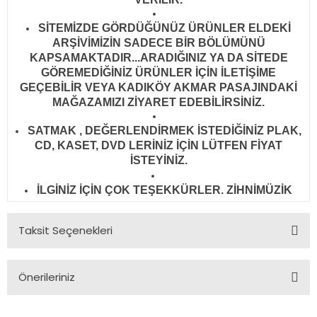
SİTEMİZDE GÖRDÜĞÜNÜZ ÜRÜNLER ELDEKİ
ARŞİVİMİZİN SADECE BİR BÖLÜMÜNÜ
KAPSAMAKTADIR...ARADIĞINIZ YA DA SİTEDE
GÖREMEDİĞİNİZ ÜRÜNLER İÇİN İLETİŞİME
GEÇEBİLİR VEYA KADIKÖY AKMAR PASAJINDAKİ
MAĞAZAMIZI ZİYARET EDEBİLİRSİNİZ.
SATMAK , DEĞERLENDİRMEK İSTEDİĞİNİZ PLAK,
CD, KASET, DVD LERİNİZ İÇİN LÜTFEN FİYAT
İSTEYİNİZ.
İLGİNİZ İÇİN ÇOK TEŞEKKÜRLER. ZİHNİMÜZİK
Taksit Seçenekleri
Önerileriniz
Bu ürünün fiyat bilgisi, resim, ürün açıklamalarında ve diğer