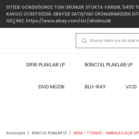
SİTEDE GÖRDÜĞÜNÜZ TÜM ÜRÜNLER STOKTA VARDIR, 5400 TL 
KARGO ÜCRETSİZDİR. EBAY'DE SATIŞTAKİ ÜRÜNLERİMİZDEN İSTE
GEÇİNİZ. https://www.ebay.com/str/zihnimuzik
SIFIR PLAKLAR LP
İKİNCİ EL PLAKLAR LP
DVD MÜZİK
BLU-RAY
VCD
Anasayfa
İKİNCİ EL PLAKLAR LP
NENA - ? (1984) - AMBALAJI AÇIK SIF