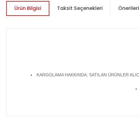
Ürün Bilgisi
Taksit Seçenekleri
Önerileri
KARGOLAMA HAKKINDA; SATILAN ÜRÜNLER ALICI
Bu ürünün fiyat bilgisi, resim, ürün açıklamalarında ve diğer 
Görüş ve önerileriniz için teşekkür ederiz.