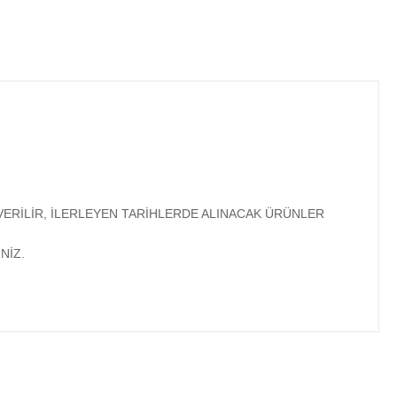
VERİLİR, İLERLEYEN TARİHLERDE ALINACAK ÜRÜNLER
NİZ.
ıza iletebilirsiniz.