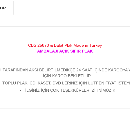
niz
CBS 25870 & Balet Plak Made in Turkey
AMBALAJI AÇIK SIFIR PLAK
 TARAFINDAN AKSİ BELİRTİLMEDİKÇE 24 SAAT İÇİNDE KARGOYA 
İÇİN KARGO BEKLETİLİR.
TOPLU PLAK, CD, KASET, DVD LERİNİZ İÇİN LÜTFEN FİYAT İSTEYİ
İLGİNİZ İÇİN ÇOK TEŞEKKÜRLER. ZİHNİMÜZİK
konularda yetersiz gördüğünüz noktaları öneri formunu kullanarak tarafım