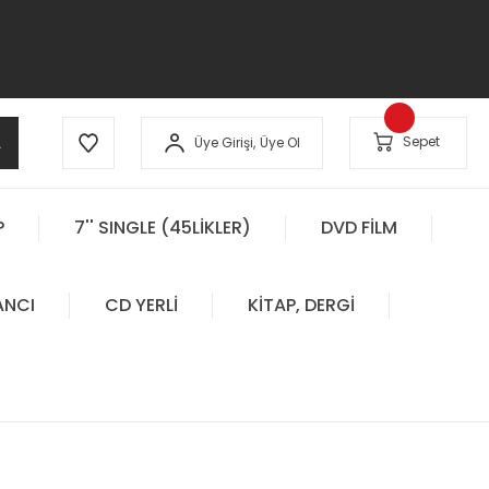
A
Sepet
Üye Girişi,
Üye Ol
P
7'' SINGLE (45LİKLER)
DVD FİLM
ANCI
CD YERLİ
KİTAP, DERGİ