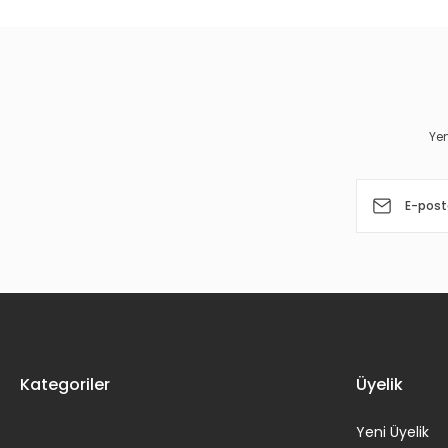
Ürün resmi kalitesiz, bozuk veya görüntülenemiyor.
Ürün açıklamasında eksik bilgiler bulunuyor.
Ürün bilgilerinde hatalar bulunuyor.
Yen
Ürün fiyatı diğer sitelerden daha pahalı.
Bu ürüne benzer farklı alternatifler olmalı.
Kategoriler
Üyelik
Yeni Üyelik