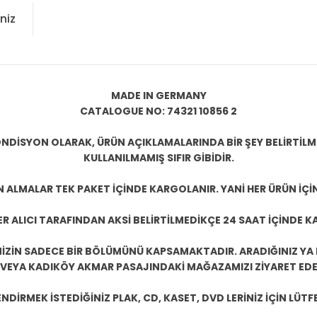
niz
MADE IN GERMANY
CATALOGUE NO: 74321 10856 2
NDİSYON OLARAK, ÜRÜN AÇIKLAMALARINDA BİR ŞEY BELİRTİL
KULLANILMAMIŞ SIFIR GİBİDİR.
N ALMALAR TEK PAKET İÇİNDE KARGOLANIR. YANİ HER ÜRÜN İÇİ
R ALICI TARAFINDAN AKSİ BELİRTİLMEDİKÇE 24 SAAT İÇİNDE K
ZİN SADECE BİR BÖLÜMÜNÜ KAPSAMAKTADIR. ARADIĞINIZ YA D
 VEYA KADIKÖY AKMAR PASAJINDAKİ MAĞAZAMIZI ZİYARET EDEB
DİRMEK İSTEDİĞİNİZ PLAK, CD, KASET, DVD LERİNİZ İÇİN LÜTFE