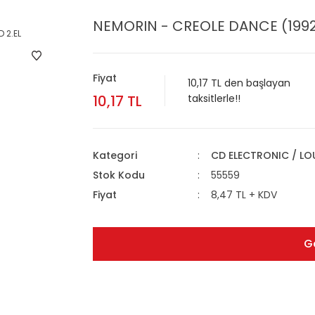
NEMORIN - CREOLE DANCE (1992
Fiyat
10,17 TL den başlayan
10,17 TL
taksitlerle!!
Kategori
CD ELECTRONIC / L
Stok Kodu
55559
Fiyat
8,47 TL + KDV
G