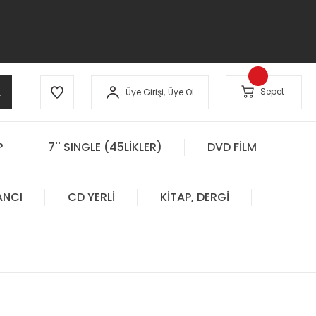
A
Sepet
Üye Girişi,
Üye Ol
P
7'' SINGLE (45LİKLER)
DVD FİLM
ANCI
CD YERLİ
KİTAP, DERGİ