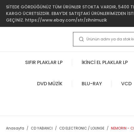
SİTEDE GÖRDÜĞÜNÜZ TÜM ÜRÜNLER STOKTA VARDIR, 5400 TL 
KARGO ÜCRETSİZDİR. EBAY'DE SATIŞTAKİ ÜRÜNLERİMİZDEN İSTE
GEÇİNİZ. https://www.ebay.com/str/zihnimuzik
SIFIR PLAKLAR LP
İKİNCİ EL PLAKLAR LP
DVD MÜZİK
BLU-RAY
VCD
Anasayfa
CD YABANCI
CD ELECTRONIC / LOUNGE
NEMORIN - C