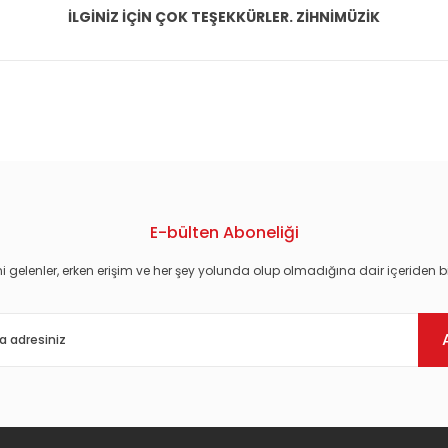
İLGİNİZ İÇİN ÇOK TEŞEKKÜRLER. ZİHNİMÜZİK
konularda yetersiz gördüğünüz noktaları öneri formunu kullanarak tarafım
E-bülten Aboneliği
i gelenler, erken erişim ve her şey yolunda olup olmadığına dair içeriden bi
Gönder