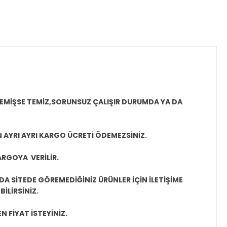
MEMİŞSE TEMİZ,SORUNSUZ ÇALIŞIR DURUMDA YA DA
N AYRI AYRI KARGO ÜCRETİ ÖDEMEZSİNİZ.
ARGOYA VERİLİR.
A SİTEDE GÖREMEDİĞİNİZ ÜRÜNLER İÇİN İLETİŞİME
İLİRSİNİZ.
N FİYAT İSTEYİNİZ.