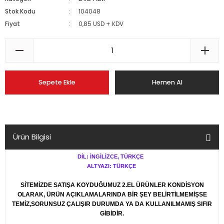
Stok Kodu
104048
Fiyat
0,85 USD + KDV
Sepete Ekle
Hemen Al
Ürün Bilgisi
DİL: İNGİLİZCE, TÜRKÇE
ALTYAZI: TÜRKÇE
SİTEMİZDE SATIŞA KOYDUĞUMUZ 2.EL ÜRÜNLER KONDİSYON
OLARAK, ÜRÜN AÇIKLAMALARINDA BİR ŞEY BELİRTİLMEMİŞSE
TEMİZ,SORUNSUZ ÇALIŞIR DURUMDA YA DA KULLANILMAMIŞ SIFIR
GİBİDİR.