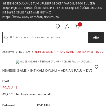
SİTEDE GÖRDÜĞÜNÜZ TÜM ÜRÜNLER STOKTA VARDIR, 5400 TL ÜZERİ
ALIŞVERİŞLERDE KARGO ÜCRETSİZDİR. EBAY'DE SATIŞTAKİ ÜRÜNLERİMİZDEN
İSTEĞİNİZ OLURSA İLETİŞİME GEÇİNİZ.
https://www.ebay.com/str/zihnimuzik
ARA
Anasayfa
DVD FİLM
NEMESIS GAME - İNTİKAM OYUNU - ADRIAN PAUL - DVD 2.E
NEMESIS GAME - İNTİKAM OYUNU - ADRIAN PAUL - DVD 2.EL
Fiyat
45,90 TL
45,90 TL den başlayan taksitlerle!!
Kategori
DVD FİLM