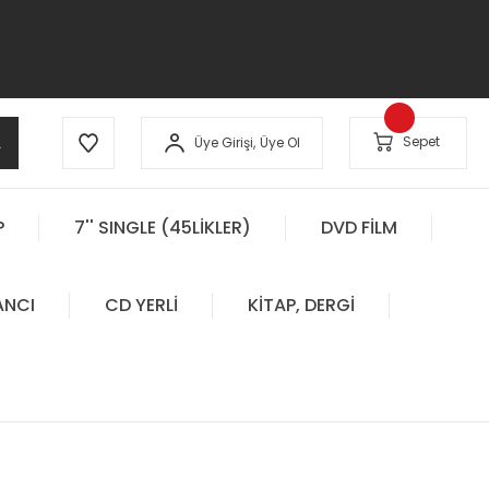
A
Sepet
Üye Girişi,
Üye Ol
P
7'' SINGLE (45LİKLER)
DVD FİLM
ANCI
CD YERLİ
KİTAP, DERGİ