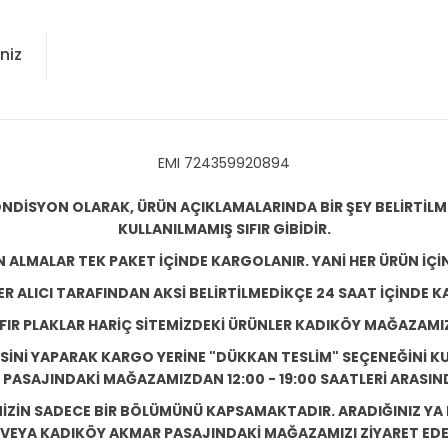
niz
EMI 724359920894
NDİSYON OLARAK, ÜRÜN AÇIKLAMALARINDA BİR ŞEY BELİRTİL
KULLANILMAMIŞ SIFIR GİBİDİR.
N ALMALAR TEK PAKET İÇİNDE KARGOLANIR. YANİ HER ÜRÜN İÇİ
R ALICI TARAFINDAN AKSİ BELİRTİLMEDİKÇE 24 SAAT İÇİNDE K
IFIR PLAKLAR HARİÇ SİTEMİZDEKİ ÜRÜNLER KADIKÖY MAĞAZAMI
ESİNİ YAPARAK KARGO YERİNE "DÜKKAN TESLİM" SEÇENEĞİNİ KU
ASAJINDAKİ MAĞAZAMIZDAN 12:00 - 19:00 SAATLERİ ARASINDA
ZİN SADECE BİR BÖLÜMÜNÜ KAPSAMAKTADIR. ARADIĞINIZ YA D
 VEYA KADIKÖY AKMAR PASAJINDAKİ MAĞAZAMIZI ZİYARET EDEB