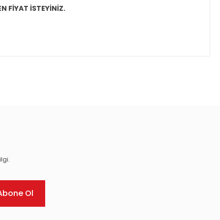
N FİYAT İSTEYİNİZ.
ıza iletebilirsiniz.
lgi.
Abone Ol