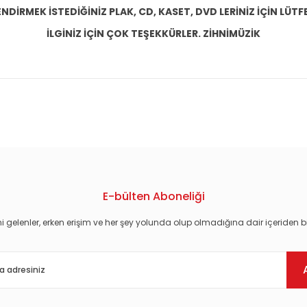
DİRMEK İSTEDİĞİNİZ PLAK, CD, KASET, DVD LERİNİZ İÇİN LÜTFE
İLGİNİZ İÇİN ÇOK TEŞEKKÜRLER. ZİHNİMÜZİK
konularda yetersiz gördüğünüz noktaları öneri formunu kullanarak tarafım
E-bülten Aboneliği
i gelenler, erken erişim ve her şey yolunda olup olmadığına dair içeriden bi