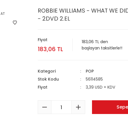
ROBBIE WILLIAMS - WHAT WE DI
- 2DVD 2.EL
Fiyat
183,06 TL den
183,06 TL
başlayan taksitlerle!!
Kategori
POP
Stok Kodu
56114585
Fiyat
3,39 USD + KDV
Sepe