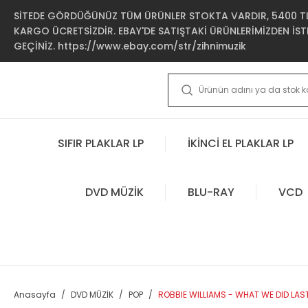
SİTEDE GÖRDÜĞÜNÜZ TÜM ÜRÜNLER STOKTA VARDIR, 5400 TL 
KARGO ÜCRETSİZDİR. EBAY'DE SATIŞTAKİ ÜRÜNLERİMİZDEN İSTE
GEÇİNİZ. https://www.ebay.com/str/zihnimuzik
SIFIR PLAKLAR LP
İKİNCİ EL PLAKLAR LP
DVD MÜZİK
BLU-RAY
VCD
Anasayfa
DVD MÜZİK
POP
ROBBIE WILLIAMS - WHAT WE DID LAS