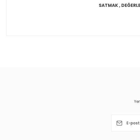
SATMAK , DEĞERLEN
Bu ürünün fiyat bilgisi, resim, ürün açıklamalarında ve diğer 
Görüş ve önerileriniz için teşekkür ederiz.
Ürün resmi kalitesiz, bozuk veya görüntülenemiyor.
Ürün açıklamasında eksik bilgiler bulunuyor.
Ürün bilgilerinde hatalar bulunuyor.
Yen
Ürün fiyatı diğer sitelerden daha pahalı.
Bu ürüne benzer farklı alternatifler olmalı.