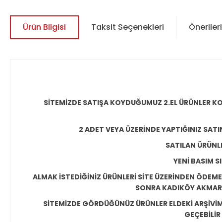
Ürün Bilgisi
Taksit Seçenekleri
Önerileri
SİTEMİZDE SATIŞA KOYDUĞUMUZ 2.EL ÜRÜNLER KO
2 ADET VEYA ÜZERİNDE YAPTIĞINIZ SATI
SATILAN ÜRÜNLE
YENİ BASIM S
ALMAK İSTEDİĞİNİZ ÜRÜNLERİ SİTE ÜZERİNDEN ÖDEM
SONRA KADIKÖY AKMAR P
SİTEMİZDE GÖRDÜĞÜNÜZ ÜRÜNLER ELDEKİ ARŞİVİMİ
GEÇEBİLİR