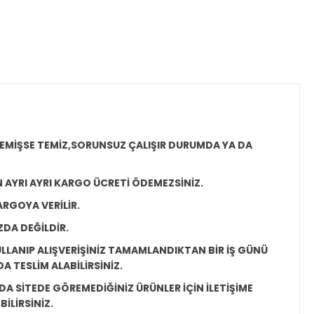
MEMİŞSE TEMİZ,SORUNSUZ ÇALIŞIR DURUMDA YA DA
N AYRI AYRI KARGO ÜCRETİ ÖDEMEZSİNİZ.
ARGOYA VERİLİR.
ZDA DEĞİLDİR.
LLANIP ALIŞVERİŞİNİZ TAMAMLANDIKTAN BİR İŞ GÜNÜ
 TESLİM ALABİLİRSİNİZ.
A SİTEDE GÖREMEDİĞİNİZ ÜRÜNLER İÇİN İLETİŞİME
İLİRSİNİZ.