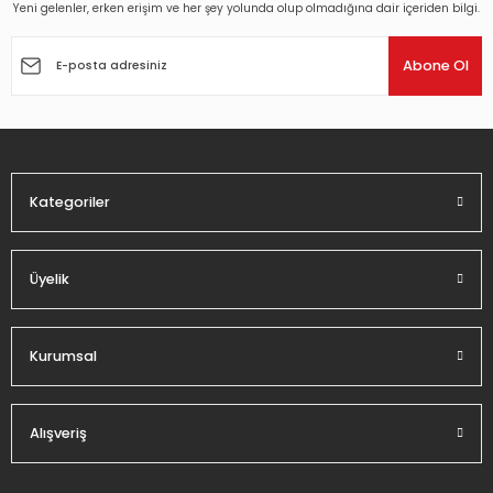
Yeni gelenler, erken erişim ve her şey yolunda olup olmadığına dair içeriden bilgi.
Ürün resmi kalitesiz, bozuk veya görüntülenemiyor.
Ürün açıklamasında eksik bilgiler bulunuyor.
Abone Ol
Ürün bilgilerinde hatalar bulunuyor.
Ürün fiyatı diğer sitelerden daha pahalı.
Bu ürüne benzer farklı alternatifler olmalı.
Kategoriler
Üyelik
Gönder
Kurumsal
Alışveriş