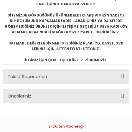
SAAT İÇİNDE KARGOYA VERİLİR.
SİTEMİZDE GÖRDÜĞÜNÜZ ÜRÜNLER ELDEKİ ARŞİVİMİZİN SADECE
BİR BÖLÜMÜNÜ KAPSAMAKTADIR...ARADIĞINIZ YA DA SİTEDE
GÖREMEDİĞİNİZ ÜRÜNLER İÇİN İLETİŞİME GEÇEBİLİR VEYA KADIKÖY
AKMAR PASAJINDAKİ MAĞAZAMIZI ZİYARET EDEBİLİRSİNİZ.
SATMAK , DEĞERLENDİRMEK İSTEDİĞİNİZ PLAK, CD, KASET, DVD
LERİNİZ İÇİN LÜTFEN FİYAT İSTEYİNİZ.
İLGİNİZ İÇİN ÇOK TEŞEKKÜRLER. ZİHNİMÜZİK
Taksit Seçenekleri
Önerileriniz
Bu ürünün fiyat bilgisi, resim, ürün açıklamalarında ve diğer
konularda yetersiz gördüğünüz noktaları öneri formunu
kullanarak tarafımıza iletebilirsiniz.
Görüş ve önerileriniz için teşekkür ederiz.
E-bülten Aboneliği