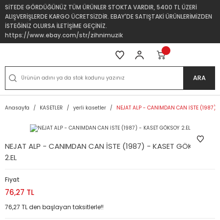
SİTEDE GÖRDÜĞÜNÜZ TÜM ÜRÜNLER STOKTA VARDIR, 5400 TL ÜZERİ
ALIŞVERİŞLERDE KARGO ÜCRETSİZDİR. EBAY'DE SATIŞTAKİ ÜRÜNLERİMİZDEN
İSTEĞİNİZ OLURSA İLETİŞİME GEÇİNİZ.
https://www.ebay.com/str/zihnimuzik
ARA
Anasayfa
KASETLER
yerli kasetler
NEJAT ALP - CANIMDAN CAN İSTE (1987) 
NEJAT ALP - CANIMDAN CAN İSTE (1987) - KASET GÖKSOY
2.EL
Fiyat
76,27 TL
76,27 TL den başlayan taksitlerle!!