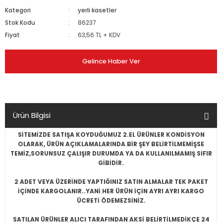
Kategori
yerli kasetler
Stok Kodu
86237
Fiyat
63,56 TL + KDV
Gelince Haber Ver
Ürün Bilgisi
SİTEMİZDE SATIŞA KOYDUĞUMUZ 2.EL ÜRÜNLER KONDİSYON
OLARAK, ÜRÜN AÇIKLAMALARINDA BİR ŞEY BELİRTİLMEMİŞSE
TEMİZ,SORUNSUZ ÇALIŞIR DURUMDA YA DA KULLANILMAMIŞ SIFIR
GİBİDİR.
2 ADET VEYA ÜZERİNDE YAPTIĞINIZ SATIN ALMALAR TEK PAKET
İÇİNDE KARGOLANIR..YANİ HER ÜRÜN İÇİN AYRI AYRI KARGO
ÜCRETİ ÖDEMEZSİNİZ.
SATILAN ÜRÜNLER ALICI TARAFINDAN AKSİ BELİRTİLMEDİKÇE 24