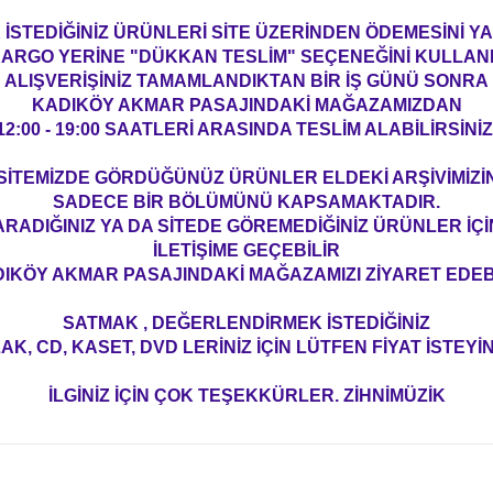
İSTEDİĞİNİZ ÜRÜNLERİ SİTE ÜZERİNDEN ÖDEMESİNİ 
ARGO YERİNE "DÜKKAN TESLİM" SEÇENEĞİNİ KULLAN
ALIŞVERİŞİNİZ TAMAMLANDIKTAN BİR İŞ GÜNÜ SONRA
KADIKÖY AKMAR PASAJINDAKİ MAĞAZAMIZDAN
12:00 - 19:00 SAATLERİ ARASINDA TESLİM ALABİLİRSİNİZ
SİTEMİZDE GÖRDÜĞÜNÜZ ÜRÜNLER ELDEKİ ARŞİVİMİZİ
SADECE BİR BÖLÜMÜNÜ KAPSAMAKTADIR.
ARADIĞINIZ YA DA SİTEDE GÖREMEDİĞİNİZ ÜRÜNLER İÇİ
İLETİŞİME GEÇEBİLİR
IKÖY AKMAR PASAJINDAKİ MAĞAZAMIZI ZİYARET EDEBİ
SATMAK , DEĞERLENDİRMEK İSTEDİĞİNİZ
AK, CD, KASET, DVD LERİNİZ İÇİN LÜTFEN FİYAT İSTEYİN
İLGİNİZ İÇİN ÇOK TEŞEKKÜRLER. ZİHNİMÜZİK
konularda yetersiz gördüğünüz noktaları öneri formunu kullanarak tarafım