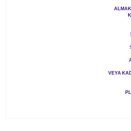
ALMAK 
K
VEYA KAD
PL
Bu ürünün fiyat bilgisi, resim, ürün açıklamalarında ve diğer 