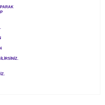
YAPARAK
IP
.
N
N
LİRSİNİZ.
İZ.
ıza iletebilirsiniz.