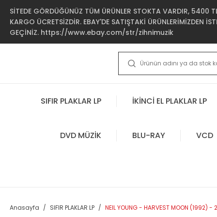
SİTEDE GÖRDÜĞÜNÜZ TÜM ÜRÜNLER STOKTA VARDIR, 5400 TL 
KARGO ÜCRETSİZDİR. EBAY'DE SATIŞTAKİ ÜRÜNLERİMİZDEN İSTE
GEÇİNİZ. https://www.ebay.com/str/zihnimuzik
SIFIR PLAKLAR LP
İKİNCİ EL PLAKLAR LP
DVD MÜZİK
BLU-RAY
VCD
Anasayfa
SIFIR PLAKLAR LP
NEIL YOUNG - HARVEST MOON (1992) - 2L