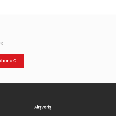
lgi.
Abone Ol
Alışveriş