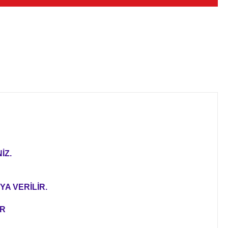
İZ.
YA VERİLİR.
ER