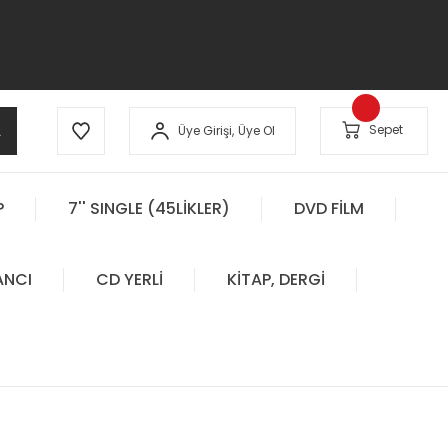
A
Sepet
Üye Girişi,
Üye Ol
P
7'' SINGLE (45LİKLER)
DVD FİLM
ANCI
CD YERLİ
KİTAP, DERGİ