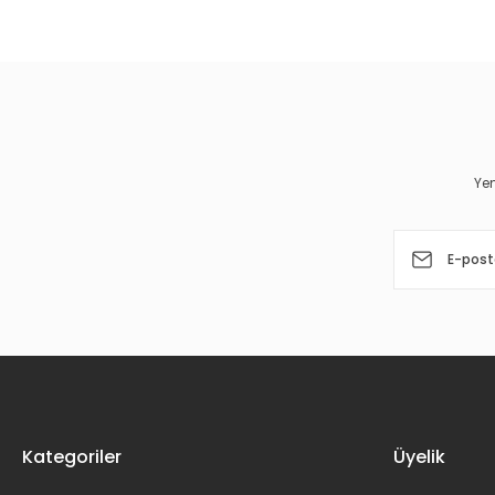
Görüş ve önerileriniz için teşekkür ederiz.
Ürün resmi kalitesiz, bozuk veya görüntülenemiyor.
Ürün açıklamasında eksik bilgiler bulunuyor.
Ürün bilgilerinde hatalar bulunuyor.
Yen
Ürün fiyatı diğer sitelerden daha pahalı.
Bu ürüne benzer farklı alternatifler olmalı.
Kategoriler
Üyelik