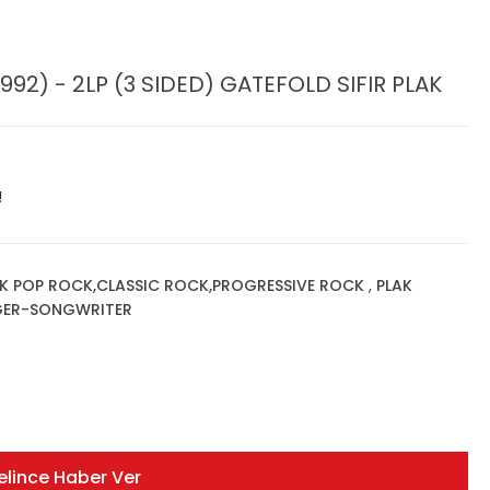
92) - 2LP (3 SIDED) GATEFOLD SIFIR PLAK
!
K POP ROCK,CLASSIC ROCK,PROGRESSIVE ROCK
,
PLAK
NGER-SONGWRITER
elince Haber Ver