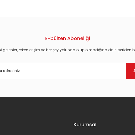
E-bülten Aboneliği
i gelenler, erken erişim ve her şey yolunda olup olmadığına dair içeriden bi
Gönder
Kurumsal