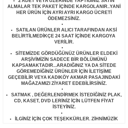
2 ADET VEYA ÜZERİNDE YAPTIĞINIZ SATIN
ALMALAR TEK PAKET İÇİNDE KARGOLANIR..YANİ
HER ÜRÜN İÇİN AYRI AYRI KARGO ÜCRETİ
ÖDEMEZSİNİZ.
SATILAN ÜRÜNLER ALICI TARAFINDAN AKSİ
BELİRTİLMEDİKÇE 24 SAAT İÇİNDE KARGOYA
VERİLİR
.
SİTEMİZDE GÖRDÜĞÜNÜZ ÜRÜNLER ELDEKİ
ARŞİVİMİZİN SADECE BİR BÖLÜMÜNÜ
KAPSAMAKTADIR...ARADIĞINIZ YA DA SİTEDE
GÖREMEDİĞİNİZ ÜRÜNLER İÇİN İLETİŞİME
GEÇEBİLİR VEYA KADIKÖY AKMAR PASAJINDAKİ
MAĞAZAMIZI ZİYARET EDEBİLİRSİNİZ.
SATMAK , DEĞERLENDİRMEK İSTEDİĞİNİZ PLAK,
CD, KASET, DVD LERİNİZ İÇİN LÜTFEN FİYAT
İSTEYİNİZ.
İLGİNİZ İÇİN ÇOK TEŞEKKÜRLER. ZİHNİMÜZİK