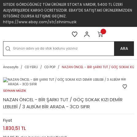
SİTEDE GÖRDÜĞÜNÜZ TÜM ÜRÜNLER STOKTA VARDIR, 5400 TL ÜZERİ
ALIŞVERİŞLERDE KARGO ÜCRETSİZDİR. EBAY'DE SATIŞTAKİ ÜRÜNLERİMİZDEN
İSTEĞİNİZ OLURSA İLETİŞİME GEÇİNİZ.
https://www.ebay.com/str/zihnimuzik
ARA
Anasayfa
CD YERLİ
CD POP
NAZAN ÖNCEL - BİR ŞARKI TUT / GÖÇ SOKAK KIZI 
SEYHAN MÜZİK
NAZAN ÖNCEL - BİR ŞARKI TUT / GÖÇ SOKAK KIZI DEMİR
LEBLEBİ / 3 ALBÜM BİR ARADA - 3CD SIFIR
Fiyat
1.830,51 TL