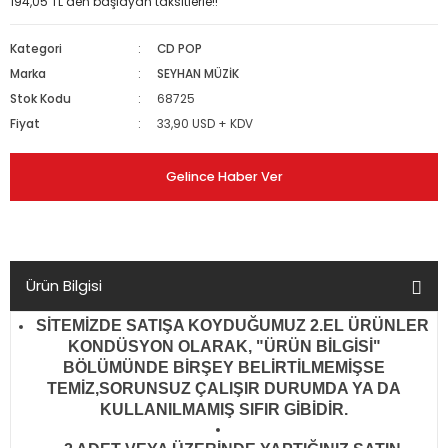
194,05 TL den başlayan taksitlerle!!
Kategori
CD POP
Marka
SEYHAN MÜZİK
Stok Kodu
68725
Fiyat
33,90 USD + KDV
Gelince Haber Ver
Ürün Bilgisi
SİTEMİZDE SATIŞA KOYDUĞUMUZ 2.EL ÜRÜNLER
KONDÜSYON OLARAK, "ÜRÜN BİLGİSİ"
BÖLÜMÜNDE BİRŞEY BELİRTİLMEMİŞSE
TEMİZ,SORUNSUZ ÇALIŞIR DURUMDA YA DA
KULLANILMAMIŞ SIFIR GİBİDİR
.