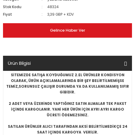
Stok Kodu
48324
Fiyat
3,39 GBP + KDV
Gelince Haber Ver
Ürün Bilgisi
SİTEMİZDE SATIŞA KOYDUĞUMUZ 2.EL ÜRÜNLER KONDİSYON
OLARAK, ÜRÜN AÇIKLAMALARINDA BİR ŞEY BELİRTİLMEMİŞSE
TEMİZ,SORUNSUZ ÇALIŞIR DURUMDA YA DA KULLANILMAMIŞ SIFIR
GİBİDİR.
2 ADET VEYA ÜZERİNDE YAPTIĞINIZ SATIN ALMALAR TEK PAKET
İÇİNDE KARGOLANIR. YANİ HER ÜRÜN İÇİN AYRI AYRI KARGO
ÜCRETİ ÖDEMEZSİNİZ.
SATILAN ÜRÜNLER ALICI TARAFINDAN AKSİ BELİRTİLMEDİKÇE 24
SAAT İÇİNDE KARGOYA VERİLİR.