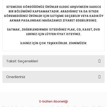
SİTEMİZDE GÖRDÜĞÜNÜZ ÜRÜNLER ELDEKİ ARŞİVİMİZİN SADECE
BİR BÖLÜMÜNÜ KAPSAMAKTADIR. ARADIĞINIZ YA DA SİTEDE
GÖREMEDİĞİNİZ ÜRÜNLER İÇİN İLETİŞİME GEÇEBİLİR VEYA KADIKÖY
AKMAR PASAJINDAKİ MAĞAZAMIZI ZİYARET EDEBİLİRSİNİZ.
SATMAK , DEĞERLENDİRMEK İSTEDİĞİNİZ PLAK, CD, KASET, DVD
LERİNİZ İÇİN LÜTFEN FİYAT İSTEYİNİZ.
İLGİNİZ İÇİN ÇOK TEŞEKKÜRLER. ZİHNİMÜZİK
Taksit Seçenekleri
Önerileriniz
Bu ürünün fiyat bilgisi, resim, ürün açıklamalarında ve diğer
konularda yetersiz gördüğünüz noktaları öneri formunu
kullanarak tarafımıza iletebilirsiniz.
Görüş ve önerileriniz için teşekkür ederiz.
E-bülten Aboneliği