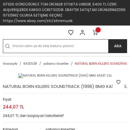
SİTEDE GÖRDÜĞÜNÜZ TÜM ÜRÜNLER STOKTA VARDIR, 5400 TL ÜZERİ
ALIŞVERİŞLERDE KARGO ÜCRETSİZDİR. EBAY'DE SATIŞTAKİ ÜRÜNLERİMİZDEN
İSTEĞİNİZ OLURSA İLETİŞİME GEÇİNİZ.
https://www.ebay.com/str/zihnimuzik
ARA
Anasayfa
KASETLER
yabancı kasetler
NATURAL BORN KILLERS SOUNDTRACK 
NATURAL BORN KILLERS SOUNDTRACK (1996) BMG KASET 2.EL
Fiyat
244,07 TL
244,07 TL den başlayan taksitlerle!!
Kategori
yabancı kasetler