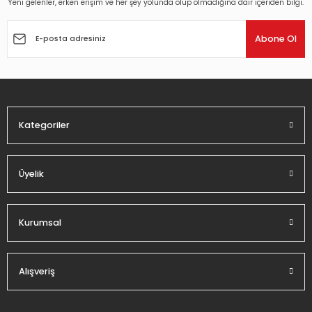
Yeni gelenler, erken erişim ve her şey yolunda olup olmadığına dair içeriden bilgi.
Ürün resmi kalitesiz, bozuk veya görüntülenemiyor.
Ürün açıklamasında eksik bilgiler bulunuyor.
Abone Ol
Ürün bilgilerinde hatalar bulunuyor.
Ürün fiyatı diğer sitelerden daha pahalı.
Bu ürüne benzer farklı alternatifler olmalı.
Kategoriler
Üyelik
Gönder
Kurumsal
Alışveriş