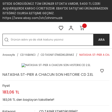
SİTEDE GÖRDÜĞÜNÜZ TÜM ÜRÜNLER STOKTA VARDIR, 5400 TL ÜZERİ
ALIŞVERİŞLERDE KARGO ÜCRETSİZDİR. EBAY'DE SATIŞTAKİ ÜRÜNLERİMİZDEN
İSTEĞİNİZ OLURSA İLETİŞİME GEÇİNİZ.
https://www.ebay.com/str/zihnimuzik
ARA
Anasayfa
CD YABANCI
CD TASNİF ETMEDİKLERİMİZ
NATASHA ST-PIER A CHAC
NATASHA ST-PIER A CHACUN SON HISTORIE CD 2.EL
Fiyat
183,06 TL
183,06 TL den başlayan taksitlerle!!
Kategori
CD TASNİF ETMEDİKLERİMİZ