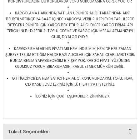
KONDİSYONDADIR. BU KONULARDA SORU SORULMASINA GEREK YOKTUR
KARGOLAMA HAKKINDA; SATILAN ÜRÜNLER ALICI TARAFINDAN AKSİ
BELİRTİLMEDİKÇE 24 SAAT İÇİNDE KARGOYA VERİLİR, İLERLEYEN TARİHLERDE
BİTECEK ÜRÜNLER İÇİN KARGO BEKLETİLİR, ALICI DİĞER KARGO FİRMALARI
TERCİHİNİ BİLDİREBİLİR. TOPLU ÖDEME VE KARGO İÇİN MESAJ ATMANIZ İYİ
OLUR, DİYALOG İYİDİR.
KARGO FİRMALARININ FİYATLARI HEM İNDİRİMİM, HEM DE HER ZAMAN
ŞUBEYE TESLİM ETTİĞİM HALDE BAZI ALICILAR İÇİN PAHALI OLABİLMEKTEDİR,
BUNDA BENİM YAPABİLECEĞİM BİR ŞEY YOK, KARGO FİYATI YÜZÜNDEN
OLUMSUZ YORUM BIRAKILMASINI KABUL ETMEK MÜMKÜN DEĞİL .
GİTTİGİDİYOR'DA HEM SATICI HEM ALICI KONUMUNDAYIM, TOPLU PLAK,
CD, KASET, DVD LERİNİZ İÇİN LÜTFEN FİYAT İSTEYİNİZ.
İLGİNİZ İÇİN ÇOK TEŞEKKÜRLER. ZİHNİMÜZİK
Taksit Seçenekleri