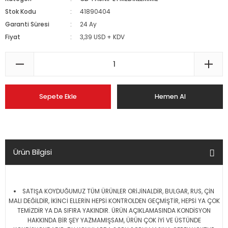
Stok Kodu
41890404
Garanti Süresi
24 Ay
Fiyat
3,39 USD + KDV
Sepete Ekle
Hemen Al
Ürün Bilgisi
SATIŞA KOYDUĞUMUZ TÜM ÜRÜNLER ORİJİNALDİR, BULGAR, RUS, ÇİN
MALI DEĞİLDİR, İKİNCİ ELLERİN HEPSİ KONTROLDEN GEÇMİŞTİR, HEPSİ YA ÇOK
TEMİZDİR YA DA SIFIRA YAKINDIR. ÜRÜN AÇIKLAMASINDA KONDİSYON
HAKKINDA BİR ŞEY YAZMAMIŞSAM, ÜRÜN ÇOK İYİ VE ÜSTÜNDE