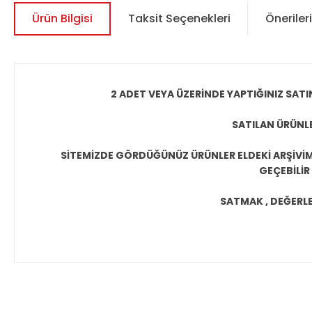
Ürün Bilgisi
Taksit Seçenekleri
Önerileri
2 ADET VEYA ÜZERİNDE YAPTIĞINIZ SATI
SATILAN ÜRÜNLE
SİTEMİZDE GÖRDÜĞÜNÜZ ÜRÜNLER ELDEKİ ARŞİVİMİ
GEÇEBİLİR
SATMAK , DEĞERLEN
Bu ürünün fiyat bilgisi, resim, ürün açıklamalarında ve diğer 
Görüş ve önerileriniz için teşekkür ederiz.