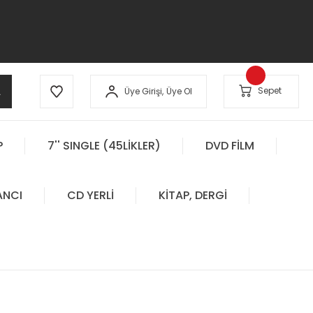
A
Sepet
Üye Girişi,
Üye Ol
P
7'' SINGLE (45LİKLER)
DVD FİLM
ANCI
CD YERLİ
KİTAP, DERGİ