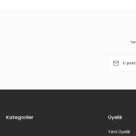
Ürün resmi kalitesiz, bozuk veya görüntülenemiyor.
Ürün açıklamasında eksik bilgiler bulunuyor.
Ürün bilgilerinde hatalar bulunuyor.
Yen
Ürün fiyatı diğer sitelerden daha pahalı.
Bu ürüne benzer farklı alternatifler olmalı.
Kategoriler
Üyelik
Yeni Üyelik