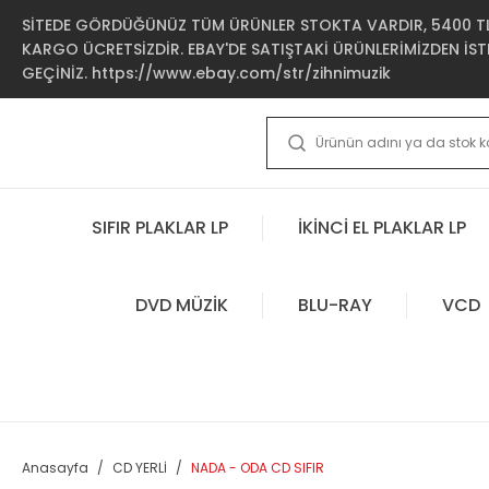
SİTEDE GÖRDÜĞÜNÜZ TÜM ÜRÜNLER STOKTA VARDIR, 5400 TL 
KARGO ÜCRETSİZDİR. EBAY'DE SATIŞTAKİ ÜRÜNLERİMİZDEN İSTE
GEÇİNİZ. https://www.ebay.com/str/zihnimuzik
SIFIR PLAKLAR LP
İKİNCİ EL PLAKLAR LP
DVD MÜZİK
BLU-RAY
VCD
Anasayfa
CD YERLİ
NADA - ODA CD SIFIR