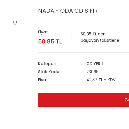
NADA - ODA CD SIFIR
Fiyat
50,85 TL den
50,85 TL
başlayan taksitlerle!!
Kategori
CD YERLİ
Stok Kodu
23065
Fiyat
42,37 TL + KDV
G