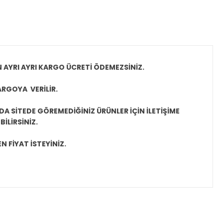
N AYRI AYRI KARGO ÜCRETİ ÖDEMEZSİNİZ.
ARGOYA VERİLİR.
A SİTEDE GÖREMEDİĞİNİZ ÜRÜNLER İÇİN İLETİŞİME
İLİRSİNİZ.
N FİYAT İSTEYİNİZ.
ıza iletebilirsiniz.