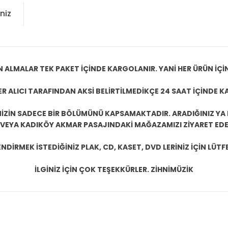
niz
N ALMALAR TEK PAKET İÇİNDE KARGOLANIR. YANİ HER ÜRÜN İÇİ
R ALICI TARAFINDAN AKSİ BELİRTİLMEDİKÇE 24 SAAT İÇİNDE K
ZİN SADECE BİR BÖLÜMÜNÜ KAPSAMAKTADIR. ARADIĞINIZ YA D
 VEYA KADIKÖY AKMAR PASAJINDAKİ MAĞAZAMIZI ZİYARET EDEB
DİRMEK İSTEDİĞİNİZ PLAK, CD, KASET, DVD LERİNİZ İÇİN LÜTFE
İLGİNİZ İÇİN ÇOK TEŞEKKÜRLER. ZİHNİMÜZİK
konularda yetersiz gördüğünüz noktaları öneri formunu kullanarak tarafım