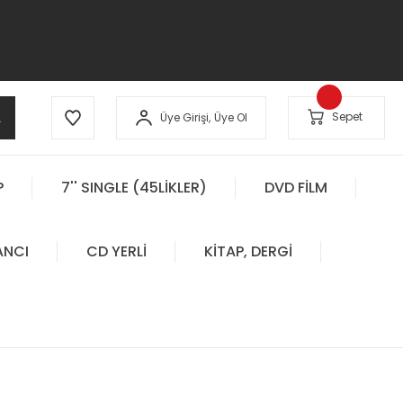
A
Sepet
Üye Girişi,
Üye Ol
P
7'' SINGLE (45LİKLER)
DVD FİLM
ANCI
CD YERLİ
KİTAP, DERGİ