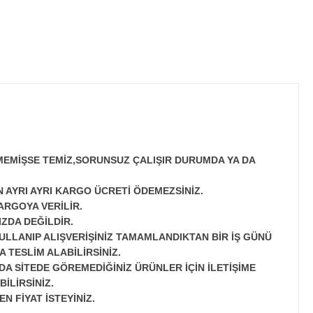
MEMİŞSE TEMİZ,SORUNSUZ ÇALIŞIR DURUMDA YA DA
N AYRI AYRI KARGO ÜCRETİ ÖDEMEZSİNİZ.
ARGOYA VERİLİR.
ZDA DEĞİLDİR.
ULLANIP ALIŞVERİŞİNİZ TAMAMLANDIKTAN BİR İŞ GÜNÜ
 TESLİM ALABİLİRSİNİZ.
A SİTEDE GÖREMEDİĞİNİZ ÜRÜNLER İÇİN İLETİŞİME
İLİRSİNİZ.
N FİYAT İSTEYİNİZ.