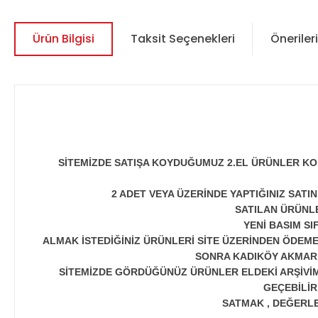
Ürün Bilgisi
Taksit Seçenekleri
Önerileri
SİTEMİZDE SATIŞA KOYDUĞUMUZ 2.EL ÜRÜNLER KO
2 ADET VEYA ÜZERİNDE YAPTIĞINIZ SATI
SATILAN ÜRÜNLE
YENİ BASIM S
ALMAK İSTEDİĞİNİZ ÜRÜNLERİ SİTE ÜZERİNDEN ÖDEME
SONRA KADIKÖY AKMAR P
SİTEMİZDE GÖRDÜĞÜNÜZ ÜRÜNLER ELDEKİ ARŞİVİMİ
GEÇEBİLİR
SATMAK , DEĞERLEN