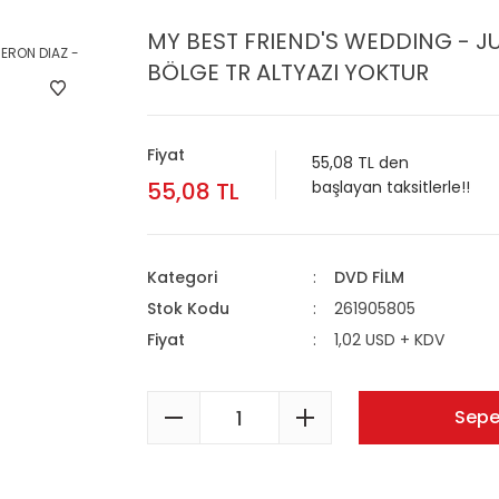
MY BEST FRIEND'S WEDDING - JU
BÖLGE TR ALTYAZI YOKTUR
Fiyat
55,08 TL den
55,08 TL
başlayan taksitlerle!!
Kategori
DVD FİLM
Stok Kodu
261905805
Fiyat
1,02 USD + KDV
Sepe