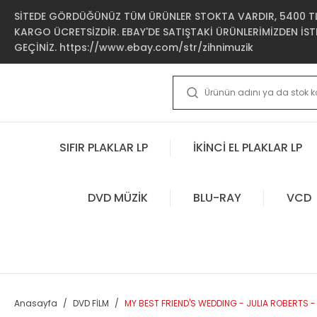
SİTEDE GÖRDÜĞÜNÜZ TÜM ÜRÜNLER STOKTA VARDIR, 5400 TL 
KARGO ÜCRETSİZDİR. EBAY'DE SATIŞTAKİ ÜRÜNLERİMİZDEN İSTE
GEÇİNİZ. https://www.ebay.com/str/zihnimuzik
SIFIR PLAKLAR LP
İKİNCİ EL PLAKLAR LP
DVD MÜZİK
BLU-RAY
VCD
Anasayfa
DVD FİLM
MY BEST FRIEND'S WEDDING - JULIA ROBERTS - 