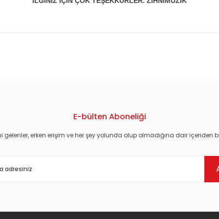
İLGİNİZ İÇİN ÇOK TEŞEKKÜRLER. ZİHNİMÜZİK
konularda yetersiz gördüğünüz noktaları öneri formunu kullanarak tarafım
E-bülten Aboneliği
i gelenler, erken erişim ve her şey yolunda olup olmadığına dair içeriden bi