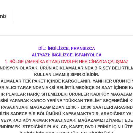
niz
DİL: İNGİLİZCE, FRANSIZCA
ALTYAZI:
İNGİLİZCE, İSPANYOLCA
1. BÖLGE (AMERİKA KITASI) DVDLER HER CİHAZDA ÇALIŞMAZ
NDİSYON OLARAK, ÜRÜN AÇIKLAMALARINDA BİR ŞEY BELİRTİL
KULLANILMAMIŞ SIFIR GİBİDİR.
N ALMALAR TEK PAKET İÇİNDE KARGOLANIR. YANİ HER ÜRÜN İÇİ
R ALICI TARAFINDAN AKSİ BELİRTİLMEDİKÇE 24 SAAT İÇİNDE K
IFIR PLAKLAR HARİÇ SİTEMİZDEKİ ÜRÜNLER KADIKÖY MAĞAZAMI
SİNİ YAPARAK KARGO YERİNE "DÜKKAN TESLİM" SEÇENEĞİNİ K
ASAJINDAKİ MAĞAZAMIZDAN 12:00 - 19:00 SAATLERİ ARASINDA
ZİN SADECE BİR BÖLÜMÜNÜ KAPSAMAKTADIR. ARADIĞINIZ YA D
 VEYA KADIKÖY AKMAR PASAJINDAKİ MAĞAZAMIZI ZİYARET EDEB
DİRMEK İSTEDİĞİNİZ PLAK, CD, KASET, DVD LERİNİZ İÇİN LÜTFE