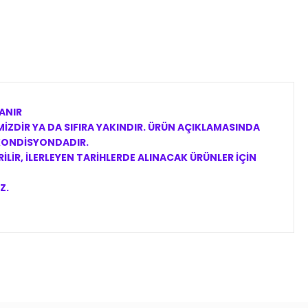
ANIR
İZDİR YA DA SIFIRA YAKINDIR. ÜRÜN AÇIKLAMASINDA
 KONDİSYONDADIR.
LİR, İLERLEYEN TARİHLERDE ALINACAK ÜRÜNLER İÇİN
Z.
ıza iletebilirsiniz.