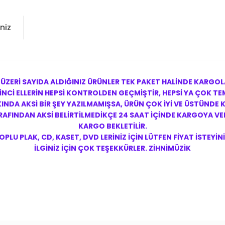
niz
 ÜZERİ SAYIDA ALDIĞINIZ ÜRÜNLER TEK PAKET HALİNDE KARGOL
NCİ ELLERİN HEPSİ KONTROLDEN GEÇMİŞTİR, HEPSİ YA ÇOK TEM
NDA AKSİ BİR ŞEY YAZILMAMIŞSA, ÜRÜN ÇOK İYİ VE ÜSTÜNDE
FINDAN AKSİ BELİRTİLMEDİKÇE 24 SAAT İÇİNDE KARGOYA VERİ
KARGO BEKLETİLİR.
OPLU PLAK, CD, KASET, DVD LERİNİZ İÇİN LÜTFEN FİYAT İSTEYİNİ
İLGİNİZ İÇİN ÇOK TEŞEKKÜRLER. ZİHNİMÜZİK
konularda yetersiz gördüğünüz noktaları öneri formunu kullanarak tarafım