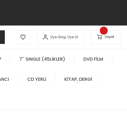
A
Sepet
Üye Girişi,
Üye Ol
P
7'' SINGLE (45LİKLER)
DVD FİLM
ANCI
CD YERLİ
KİTAP, DERGİ