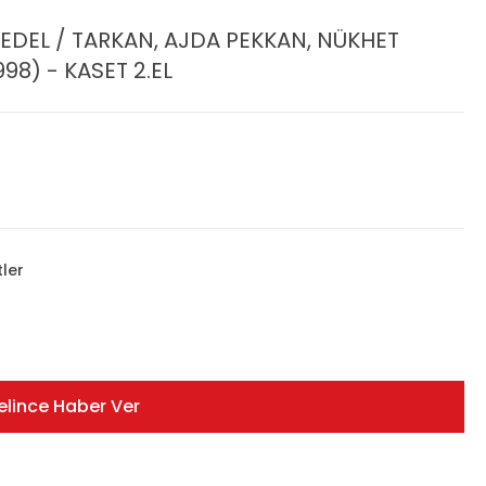
EDEL / TARKAN, AJDA PEKKAN, NÜKHET
998) - KASET 2.EL
tler
elince Haber Ver