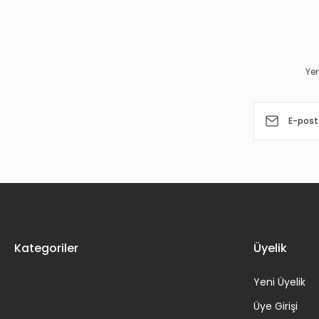
Ürün resmi kalitesiz, bozuk veya görüntülenemiyor.
Ürün açıklamasında eksik bilgiler bulunuyor.
Ürün bilgilerinde hatalar bulunuyor.
Yen
Ürün fiyatı diğer sitelerden daha pahalı.
Bu ürüne benzer farklı alternatifler olmalı.
Kategoriler
Üyelik
Yeni Üyelik
Üye Girişi