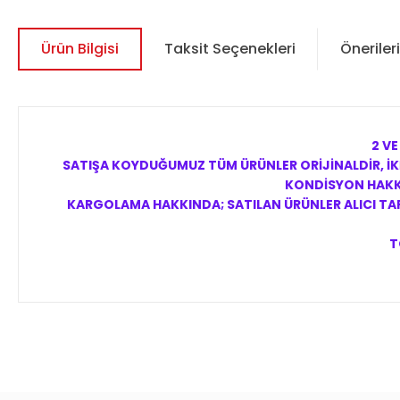
Ürün Bilgisi
Taksit Seçenekleri
Önerileri
2 VE
SATIŞA KOYDUĞUMUZ TÜM ÜRÜNLER ORİJİNALDİR, İKİ
KONDİSYON HAKKI
KARGOLAMA HAKKINDA; SATILAN ÜRÜNLER ALICI TARA
T
Bu ürünün fiyat bilgisi, resim, ürün açıklamalarında ve diğer 
Görüş ve önerileriniz için teşekkür ederiz.