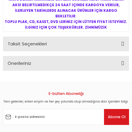
AKSİ BELİRTİLMEDİKÇE 24 SAAT İÇİNDE KARGOYA VERİLİR,
İLERLEYEN TARİHLERDE ALINACAK ÜRÜNLER İÇİN KARGO
BEKLETİLİR.
TOPLU PLAK, CD, KASET, DVD LERİNİZ İÇİN LÜTFEN FİYAT İSTEYİNİZ.
İLGİNİZ İÇİN ÇOK TEŞEKKÜRLER. ZİHNİMÜZİK
Taksit Seçenekleri
Önerileriniz
Bu ürünün fiyat bilgisi, resim, ürün açıklamalarında ve diğer
konularda yetersiz gördüğünüz noktaları öneri formunu
kullanarak tarafımıza iletebilirsiniz.
Görüş ve önerileriniz için teşekkür ederiz.
E-bülten Aboneliği
Yeni gelenler, erken erişim ve her şey yolunda olup olmadığına dair içeriden bilgi.
Ürün resmi kalitesiz, bozuk veya görüntülenemiyor.
Ürün açıklamasında eksik bilgiler bulunuyor.
Abone Ol
Ürün bilgilerinde hatalar bulunuyor.