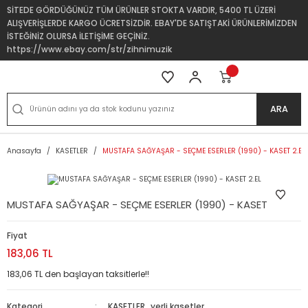
SİTEDE GÖRDÜĞÜNÜZ TÜM ÜRÜNLER STOKTA VARDIR, 5400 TL ÜZERİ
ALIŞVERİŞLERDE KARGO ÜCRETSİZDİR. EBAY'DE SATIŞTAKİ ÜRÜNLERİMİZDEN
İSTEĞİNİZ OLURSA İLETİŞİME GEÇİNİZ.
https://www.ebay.com/str/zihnimuzik
ARA
Anasayfa
KASETLER
MUSTAFA SAĞYAŞAR - SEÇME ESERLER (1990) - KASET 2.EL
MUSTAFA SAĞYAŞAR - SEÇME ESERLER (1990) - KASET 2.EL
Fiyat
183,06 TL
183,06 TL den başlayan taksitlerle!!
Kategori
KASETLER
,
yerli kasetler