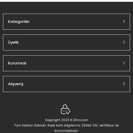
Ürün fiyatı diğer sitelerden daha pahalı.
Bu ürüne benzer farklı alternatifler olmalı.
Kategoriler
Üyelik
Gönder
Kurumsal
Alışveriş
Copyright 2023 © Zihni.com
Tüm Hakları Saklıdır. Kredi kartı bilgileriniz 256bit SSL sertifikası ile
korunmaktadır.