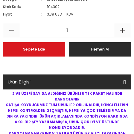
Stok Kodu
104302
Fiyat
3,39 USD + KDV
Sepete Ekle
Hemen Al
Ürün Bilgisi
2 VE ÜZERİ SAYIDA ALDIĞINIZ ÜRÜNLER TEK PAKET HALİNDE
KARGOLANIR
SATIŞA KOYDUĞUMUZ TÜM ÜRÜNLER ORİJİNALDİR, İKİNCİ ELLERİN
HEPSİ KONTROLDEN GEÇMİŞTİR, HEPSİ YA ÇOK TEMİZDİR YA DA
SIFIRA YAKINDIR. ÜRÜN AÇIKLAMASINDA KONDİSYON HAKKINDA
AKSİ BİR ŞEY YAZILMAMIŞSA, ÜRÜN ÇOK İYİ VE ÜSTÜNDE
KONDİSYONDADIR.
KARGOLAMA HAKKINDA; SATILAN ÜRÜNLER ALICI TARAFINDAN