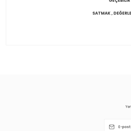
GEÇEBİLİR
SATMAK , DEĞERLEN
Bu ürünün fiyat bilgisi, resim, ürün açıklamalarında ve diğer 
Görüş ve önerileriniz için teşekkür ederiz.
Ürün resmi kalitesiz, bozuk veya görüntülenemiyor.
Ürün açıklamasında eksik bilgiler bulunuyor.
Ürün bilgilerinde hatalar bulunuyor.
Yen
Ürün fiyatı diğer sitelerden daha pahalı.
Bu ürüne benzer farklı alternatifler olmalı.