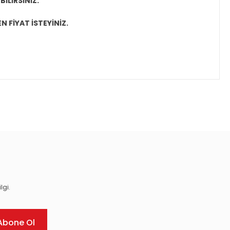
İLİRSİNİZ.
N FİYAT İSTEYİNİZ.
ıza iletebilirsiniz.
lgi.
Abone Ol