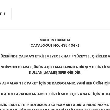
niz
MADE IN CANADA
CATALOGUE NO: 438 434-2
 ÜZERİNDE ÇALMAYI ETKİLEMEYECEK HAFİF YÜZEYSEL ÇİZİKLER V
NDİSYON OLARAK, ÜRÜN AÇIKLAMALARINDA BİR ŞEY BELİRTİL
KULLANILMAMIŞ SIFIR GİBİDİR.
N ALMALAR TEK PAKET İÇİNDE KARGOLANIR. YANİ HER ÜRÜN İÇİ
R ALICI TARAFINDAN AKSİ BELİRTİLMEDİKÇE 24 SAAT İÇİNDE K
ZİN SADECE BİR BÖLÜMÜNÜ KAPSAMAKTADIR. ARADIĞINIZ YA D