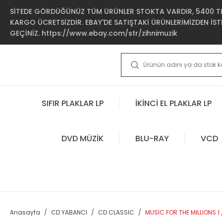
SİTEDE GÖRDÜĞÜNÜZ TÜM ÜRÜNLER STOKTA VARDIR, 5400 TL 
KARGO ÜCRETSİZDİR. EBAY'DE SATIŞTAKİ ÜRÜNLERİMİZDEN İSTE
GEÇİNİZ. https://www.ebay.com/str/zihnimuzik
SIFIR PLAKLAR LP
İKİNCİ EL PLAKLAR LP
DVD MÜZİK
BLU-RAY
VCD
Anasayfa
CD YABANCI
CD CLASSIC
MUSIC FOR THE MILLIONS 1