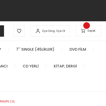
A
Sepet
Üye Girişi,
Üye Ol
P
7'' SINGLE (45LİKLER)
DVD FİLM
ANCI
CD YERLİ
KİTAP, DERGİ
HILIPS 2.EL