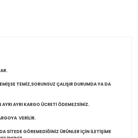
AR.
MEMİŞSE TEMİZ,SORUNSUZ ÇALIŞIR DURUMDA YA DA
N AYRI AYRI KARGO ÜCRETİ ÖDEMEZSİNİZ.
ARGOYA VERİLİR.
A SİTEDE GÖREMEDİĞİNİZ ÜRÜNLER İÇİN İLETİŞİME