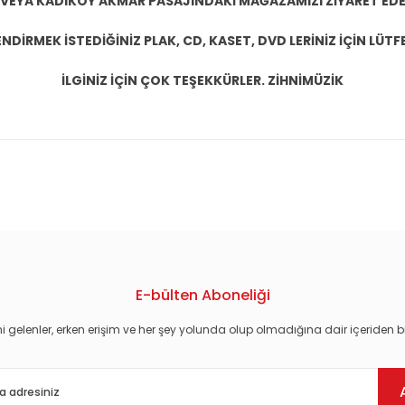
 VEYA KADIKÖY AKMAR PASAJINDAKİ MAĞAZAMIZI ZİYARET EDEB
DİRMEK İSTEDİĞİNİZ PLAK, CD, KASET, DVD LERİNİZ İÇİN LÜTFE
İLGİNİZ İÇİN ÇOK TEŞEKKÜRLER. ZİHNİMÜZİK
konularda yetersiz gördüğünüz noktaları öneri formunu kullanarak tarafım
E-bülten Aboneliği
i gelenler, erken erişim ve her şey yolunda olup olmadığına dair içeriden bi