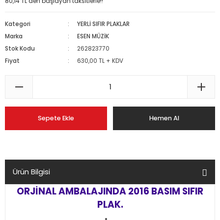
80,14 TL den başlayan taksitlerle!!
Kategori
YERLİ SIFIR PLAKLAR
Marka
ESEN MÜZİK
Stok Kodu
262823770
Fiyat
630,00 TL + KDV
Sepete Ekle
Hemen Al
Ürün Bilgisi
ORJİNAL AMBALAJINDA 2016 BASIM SIFIR
PLAK.