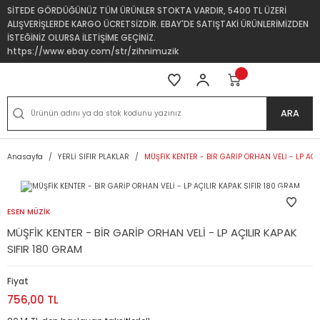
SİTEDE GÖRDÜĞÜNÜZ TÜM ÜRÜNLER STOKTA VARDIR, 5400 TL ÜZERİ
ALIŞVERİŞLERDE KARGO ÜCRETSİZDİR. EBAY'DE SATIŞTAKİ ÜRÜNLERİMİZDEN
İSTEĞİNİZ OLURSA İLETİŞİME GEÇİNİZ.
https://www.ebay.com/str/zihnimuzik
ARA
Anasayfa
YERLİ SIFIR PLAKLAR
MÜŞFİK KENTER - BİR GARİP ORHAN VELİ - LP AÇI
ESEN MÜZİK
MÜŞFİK KENTER - BİR GARİP ORHAN VELİ - LP AÇILIR KAPAK
SIFIR 180 GRAM
Fiyat
756,00 TL