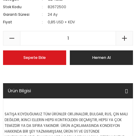
Stok Kodu
82672500
Garanti Süresi
24 Ay
Fiyat
0,85 USD + KDV
Sepete Ekle
Hemen Al
Ürün Bilgisi
SATIŞA KOYDUĞUMUZ TÜM ÜRÜNLER ORİJİNALDİR, BULGAR, RUS, ÇİN MALI
DEĞİLDİR, İKİNCİ ELLERİN HEPSİ KONTROLDEN GEÇMİŞTİR, HEPSİ YA ÇOK
TEMİZDİR YA DA SIFIRA YAKINDIR. ÜRÜN AÇIKLAMASINDA KONDİSYON
HAKKINDA BİR ŞEY YAZMAMIŞSAM, ÜRÜN İYİ VE ÜSTÜNDE