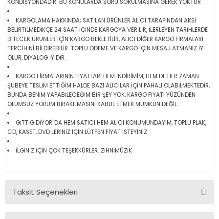
KONDİSYONDADIR. BU KONULARDA SORU SORULMASINA GEREK YOKTUR
KARGOLAMA HAKKINDA; SATILAN ÜRÜNLER ALICI TARAFINDAN AKSİ
BELİRTİLMEDİKÇE 24 SAAT İÇİNDE KARGOYA VERİLİR, İLERLEYEN TARİHLERDE
BİTECEK ÜRÜNLER İÇİN KARGO BEKLETİLİR, ALICI DİĞER KARGO FİRMALARI
TERCİHİNİ BİLDİREBİLİR. TOPLU ÖDEME VE KARGO İÇİN MESAJ ATMANIZ İYİ
OLUR, DİYALOG İYİDİR.
KARGO FİRMALARININ FİYATLARI HEM İNDİRİMİM, HEM DE HER ZAMAN
ŞUBEYE TESLİM ETTİĞİM HALDE BAZI ALICILAR İÇİN PAHALI OLABİLMEKTEDİR,
BUNDA BENİM YAPABİLECEĞİM BİR ŞEY YOK, KARGO FİYATI YÜZÜNDEN
OLUMSUZ YORUM BIRAKILMASINI KABUL ETMEK MÜMKÜN DEĞİL .
GİTTİGİDİYOR"DA HEM SATICI HEM ALICI KONUMUNDAYIM, TOPLU PLAK,
CD, KASET, DVD LERİNİZ İÇİN LÜTFEN FİYAT İSTEYİNİZ.
İLGİNİZ İÇİN ÇOK TEŞEKKÜRLER. ZİHNİMÜZİK
Taksit Seçenekleri