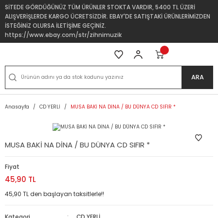
SİTEDE GÖRDÜĞÜNÜZ TÜM ÜRÜNLER STOKTA VARDIR, 5400 TL ÜZERİ
ALIŞVERİŞLERDE KARGO ÜCRETSİZDİR. EBAY'DE SATIŞTAKİ ÜRÜNLERİMİZDEN
İSTEĞİNİZ OLURSA İLETİŞİME GEÇİNİZ.
https://www.ebay.com/str/zihnimuzik
ARA
Anasayfa
CD YERLİ
MUSA BAKİ NA DİNA / BU DÜNYA CD SIFIR *
MUSA BAKİ NA DİNA / BU DÜNYA CD SIFIR *
Fiyat
45,90 TL
45,90 TL den başlayan taksitlerle!!
Kategori
CD YERLİ