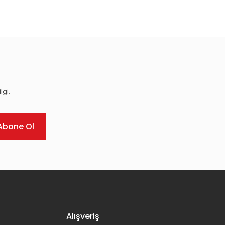
ıza iletebilirsiniz.
lgi.
Abone Ol
Alışveriş