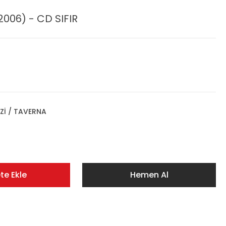
06) - CD SIFIR
Zİ / TAVERNA
te Ekle
Hemen Al