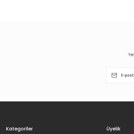
Bu ürünün fiyat bilgisi, resim, ürün açıklamalarında ve diğer 
Görüş ve önerileriniz için teşekkür ederiz.
Ürün resmi kalitesiz, bozuk veya görüntülenemiyor.
Ürün açıklamasında eksik bilgiler bulunuyor.
Ürün bilgilerinde hatalar bulunuyor.
Yen
Ürün fiyatı diğer sitelerden daha pahalı.
Bu ürüne benzer farklı alternatifler olmalı.
Kategoriler
Üyelik