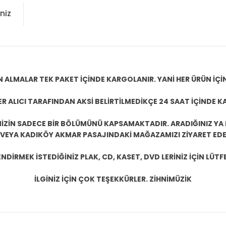
niz
N ALMALAR TEK PAKET İÇİNDE KARGOLANIR. YANİ HER ÜRÜN İÇİ
R ALICI TARAFINDAN AKSİ BELİRTİLMEDİKÇE 24 SAAT İÇİNDE K
ZİN SADECE BİR BÖLÜMÜNÜ KAPSAMAKTADIR. ARADIĞINIZ YA D
 VEYA KADIKÖY AKMAR PASAJINDAKİ MAĞAZAMIZI ZİYARET EDEB
DİRMEK İSTEDİĞİNİZ PLAK, CD, KASET, DVD LERİNİZ İÇİN LÜTFE
İLGİNİZ İÇİN ÇOK TEŞEKKÜRLER. ZİHNİMÜZİK