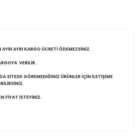
N AYRI AYRI KARGO ÜCRETİ ÖDEMEZSİNİZ.
ARGOYA VERİLİR.
A SİTEDE GÖREMEDİĞİNİZ ÜRÜNLER İÇİN İLETİŞİME
İLİRSİNİZ.
N FİYAT İSTEYİNİZ.