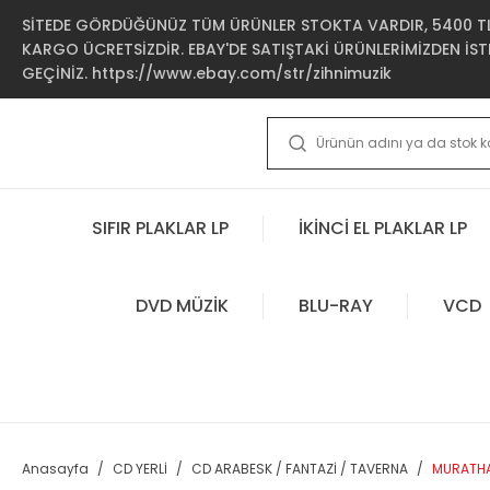
SİTEDE GÖRDÜĞÜNÜZ TÜM ÜRÜNLER STOKTA VARDIR, 5400 TL 
KARGO ÜCRETSİZDİR. EBAY'DE SATIŞTAKİ ÜRÜNLERİMİZDEN İSTE
GEÇİNİZ. https://www.ebay.com/str/zihnimuzik
SIFIR PLAKLAR LP
İKİNCİ EL PLAKLAR LP
DVD MÜZİK
BLU-RAY
VCD
Anasayfa
CD YERLİ
CD ARABESK / FANTAZİ / TAVERNA
MURATHA