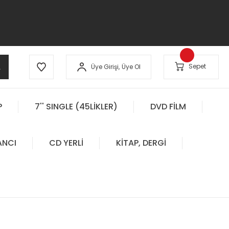
A
Sepet
Üye Girişi,
Üye Ol
P
7'' SINGLE (45LİKLER)
DVD FİLM
ANCI
CD YERLİ
KİTAP, DERGİ