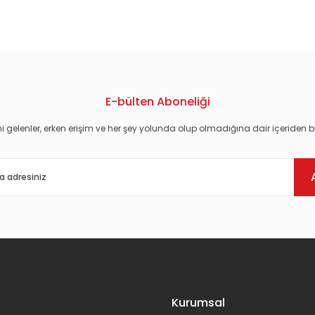
konularda yetersiz gördüğünüz noktaları öneri formunu kullanarak tarafım
E-bülten Aboneliği
i gelenler, erken erişim ve her şey yolunda olup olmadığına dair içeriden bi
Gönder
Kurumsal