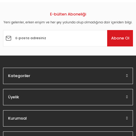
konularda yetersiz gördüğünüz noktaları öneri formunu
kullanarak tarafımıza iletebilirsiniz.
Görüş ve önerileriniz için teşekkür ederiz.
E-bülten Aboneliği
Yeni gelenler, erken erişim ve her şey yolunda olup olmadığına dair içeriden bilgi.
Ürün resmi kalitesiz, bozuk veya görüntülenemiyor.
Ürün açıklamasında eksik bilgiler bulunuyor.
Abone Ol
Ürün bilgilerinde hatalar bulunuyor.
Ürün fiyatı diğer sitelerden daha pahalı.
Bu ürüne benzer farklı alternatifler olmalı.
Kategoriler
Üyelik
Gönder
Kurumsal