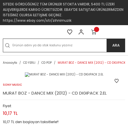
SİTEDE GÖRDÜĞÜNÜZ TÜM ÜRÜNLER STOKTA VARDIR, 5400 TL ÜZERİ
ALIŞVERİŞLERDE KARGO ÜCRETSİZDİR. EBAY'DE SATIŞTAKİ ÜRÜNLERİMİZDEN
İSTEĞİNİZ OLURSA İLETİŞİME GEÇİNİZ.
https://www.ebay.com/str/zihnimuzik
ARA
Anasayfa
CD YERLİ
CD POP
MURAT BOZ - DANCE MIX (2012) - CD DIGIPACK 2
SONY MUSIC
MURAT BOZ - DANCE MIX (2012) - CD DIGIPACK 2.EL
Fiyat
10,17 TL
10,17 TL den başlayan taksitlerle!!