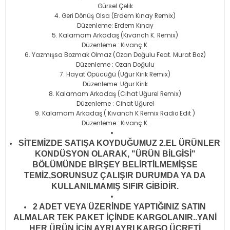
Gürsel Çelik
Geri Dönüş Olsa (Erdem Kınay Remix)
Düzenleme: Erdem Kınay
Kalamam Arkadaş (Kıvanch K. Remix)
Düzenleme : Kıvanç K.
Yazmışsa Bozmak Olmaz (Ozan Doğulu Feat. Murat Boz)
Düzenleme : Ozan Doğulu
Hayat Öpücüğü (Uğur Kirik Remix)
Düzenleme: Uğur Kirik
Kalamam Arkadaş (Cihat Uğurel Remix)
Düzenleme : Cihat Uğurel
Kalamam Arkadaş ( Kıvanch K Remix Radio Edit )
Düzenleme : Kıvanç K.
SİTEMİZDE SATIŞA KOYDUĞUMUZ 2.EL ÜRÜNLER
KONDÜSYON OLARAK, "ÜRÜN BİLGİSİ"
BÖLÜMÜNDE BİRŞEY BELİRTİLMEMİŞSE
TEMİZ,SORUNSUZ ÇALIŞIR DURUMDA YA DA
KULLANILMAMIŞ SIFIR GİBİDİR
.
2 ADET VEYA ÜZERİNDE YAPTIĞINIZ SATIN
ALMALAR TEK PAKET İÇİNDE KARGOLANIR..YANİ
HER ÜRÜN İÇİN AYRI AYRI KARGO ÜCRETİ