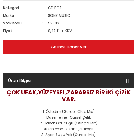
Kategori
CD POP
Marka
SONY MUSIC
Stok Kodu
52343
Fiyat
8,47 TL + KDV
Gelince Haber Ver
Ürün Bilgisi
ÇOK UFAK,YÜZEYSEL,ZARARSIZ BİR İKİ ÇİZİK
VAR.
Özledim (Gurcell Club Mix)
Düzenleme : Gürsel Çelik
Hayat Öpücüğü (Ozinga Mix)
Düzenleme : Ozan Çolakoğlu
Aşkın Suçu Yok (Gurcell Mix)