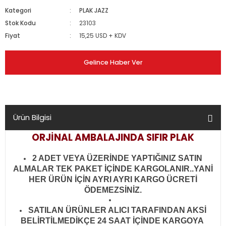
Kategori
PLAK JAZZ
Stok Kodu
23103
Fiyat
15,25 USD + KDV
Gelince Haber Ver
Ürün Bilgisi
ORJİNAL AMBALAJINDA SIFIR PLAK
2 ADET VEYA ÜZERİNDE YAPTIĞINIZ SATIN
ALMALAR TEK PAKET İÇİNDE KARGOLANIR..YANİ
HER ÜRÜN İÇİN AYRI AYRI KARGO ÜCRETİ
ÖDEMEZSİNİZ.
SATILAN ÜRÜNLER ALICI TARAFINDAN AKSİ
BELİRTİLMEDİKÇE 24 SAAT İÇİNDE KARGOYA