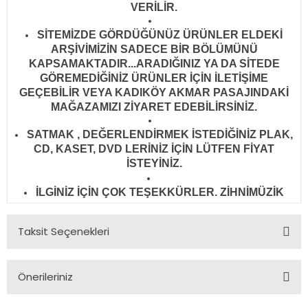
VERİLİR
.
SİTEMİZDE GÖRDÜĞÜNÜZ ÜRÜNLER ELDEKİ
ARŞİVİMİZİN SADECE BİR BÖLÜMÜNÜ
KAPSAMAKTADIR...ARADIĞINIZ YA DA SİTEDE
GÖREMEDİĞİNİZ ÜRÜNLER İÇİN İLETİŞİME
GEÇEBİLİR VEYA KADIKÖY AKMAR PASAJINDAKİ
MAĞAZAMIZI ZİYARET EDEBİLİRSİNİZ.
SATMAK , DEĞERLENDİRMEK İSTEDİĞİNİZ PLAK,
CD, KASET, DVD LERİNİZ İÇİN LÜTFEN FİYAT
İSTEYİNİZ.
İLGİNİZ İÇİN ÇOK TEŞEKKÜRLER. ZİHNİMÜZİK
Taksit Seçenekleri
Önerileriniz
Bu ürünün fiyat bilgisi, resim, ürün açıklamalarında ve diğer