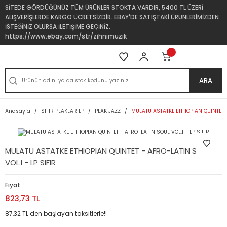
SİTEDE GÖRDÜĞÜNÜZ TÜM ÜRÜNLER STOKTA VARDIR, 5400 TL ÜZERİ
ALIŞVERİŞLERDE KARGO ÜCRETSİZDİR. EBAY'DE SATIŞTAKİ ÜRÜNLERİMİZDEN
İSTEĞİNİZ OLURSA İLETİŞİME GEÇİNİZ.
https://www.ebay.com/str/zihnimuzik
ARA
Anasayfa
SIFIR PLAKLAR LP
PLAK JAZZ
MULATU ASTATKE ETHIOPIAN QUINTET -
MULATU ASTATKE ETHIOPIAN QUINTET - AFRO-LATIN SOUL
VOL.I - LP SIFIR
Fiyat
823,73 TL
87,32 TL den başlayan taksitlerle!!